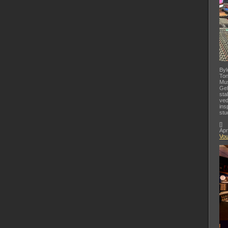
Byl
Ton
Mus
Gel
sta
ved
ins
stu
[
]
Apr
Vo