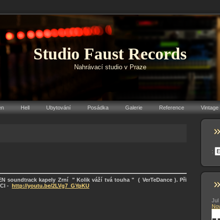
Studio Faust Records
Nahrávací studio v Praze
en
Hell
Ubytování
Posádka
Galerie
Reference
Vintage
:
N soundtrack kapely Zrní " Kolik váží tvá touha " ( VerTeDance ). Při
CI -
http://youtu.be/2LVg7_GYpKU
Jul
No
-