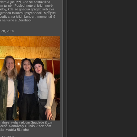
diem & jacuzzi, kde se zastavili na
m turné. Poslechněte si jejich nové
adby, kde se gnaoua qraqab setkává
ajemnou folkovou psychedelií. A přijďte
podívat na jejich koncert, momentálně
u na turné s Deerhoof.
 28, 2025
h
h dnes vydaly album Saudade & zní
orně. Nahrávaly i u nás v zeleném
diu, zvučila Blanche.