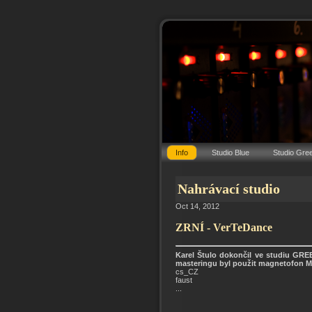
Info
Studio Blue
Studio Gre
Nahrávací studio
Oct 14, 2012
ZRNÍ - VerTeDance
Karel Štulo dokončil ve studiu GREE
masteringu byl použit magnetofon M
cs_CZ
faust
...