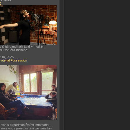
o
o & její band nahrávali v modrém
diu, zvučila Blanche.
 10, 2025
aterial Possession
sion s experimentálními Immaterial
session / / jsme poctěni, že jsme byli