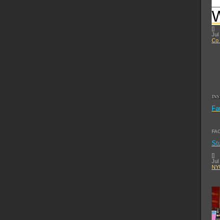
[
]
Jul
Co 
IN
Fa
FA
St
[
]
Jul
NYU