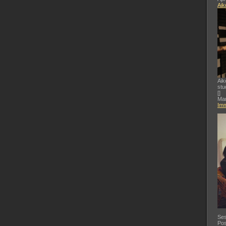
Aik
Aik
stu
[
]
Mar
Imm
Ses
Pos