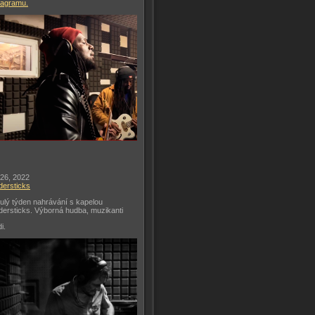
tagramu.
 26, 2022
dersticks
ulý týden nahrávání s kapelou
dersticks. Výborná hudba, muzikanti
di.