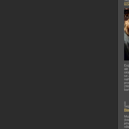
Sep
07
Exp
ale
skl
se 
nah
pr
(Wa
ban
[
]
Sep
Bla
Muz
(kt
jeh
něk