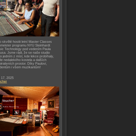
o skvělé hostit letní Master Classes
meister programu NYU Steinhardt
ic Technology pod vedením Paula
usa. Jsme rádi, že se naše studio
lo jedním z míst, kde lekce probíhaly,
le nedalekého kostela a dalších
pirativních prostor. Díky Paulovi,
dentům i všem muzikantům!
 17, 2025
ucher