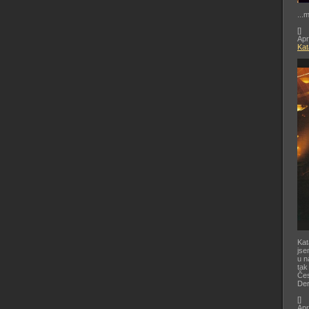
...
[
]
Apr
Kat
Kat
jse
u n
tak
Čes
De
[
]
Apr