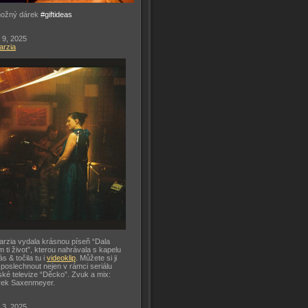
možný dárek
#giftideas
 9, 2025
arzia
arzia vydala krásnou píseň “Dala
m ti život”, kterou nahrávala s kapelu
ás & točila tu i
videoklip
. Můžete si ji
 poslechnout nejen v rámci seriálu
ké televize “Děcko”. Zvuk a mix:
rek Saxenmeyer.
 3, 2025