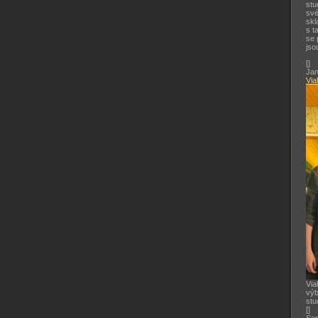
stu
své
skl
s t
se 
jso
[
]
Jan
Via
Via
výb
stu
[
]