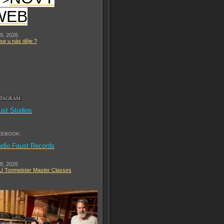
WEB
 9, 2026
se u nás děje ?
STAGRAM:
ust Studios
CEBOOK:
udio Faust Records
 8, 2026
 Tonmeister Master Classes