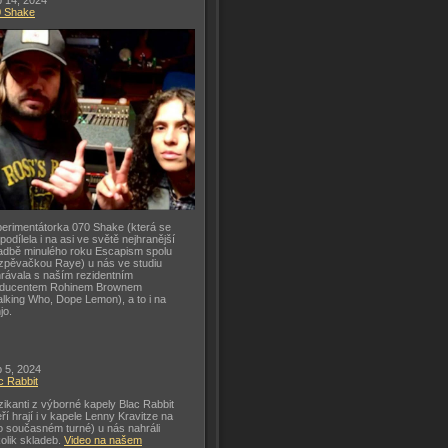
 14, 2024
0 Shake
erimentátorka 070 Shake (která se
 podílela i na asi ve světě nejhranější
adbě minulého roku Escapism spolu
zpěvačkou Raye) u nás ve studiu
rávala s naším rezidentním
oducentem Rohinem Brownem
lking Who, Dope Lemon), a to i na
jo.
 5, 2024
c Rabbit
ikanti z výborné kapely Blac Rabbit
eří hrají i v kapele Lenny Kravitze na
o současném turné) u nás nahráli
olik skladeb.
Video na našem