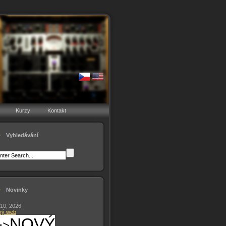
Kurzy
Kontakt
Vyhledávání
Novinky
 10, 2026
vý web
-
NOVÝ
>