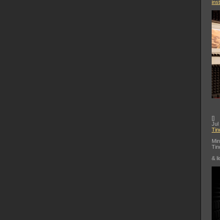
ins
[
]
Jul
Tin
Min
Tin
& li