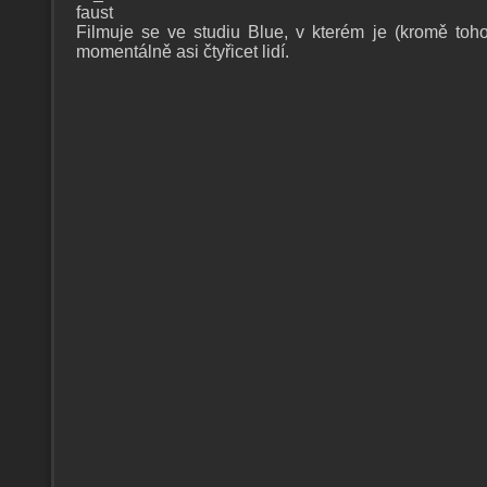
faust
Filmuj
e se ve studiu Blue, v kterém je (kromě toh
momentálně asi čtyřicet lidí.