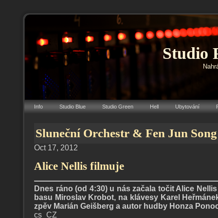
Studio 
Nahrá
Info
Studio Blue
Studio Green
Hell
Ubytování
Sluneční Orchestr & Fen Jun Song
Oct 17, 2012
Alice Nellis filmuje
Dnes ráno (od 4:30) u nás začala točit Alice Nellis
basu Miroslav Krobot, na klávesy Karel Heřmánek
zpěv Marián Geišberg a autor hudby Honza Ponocn
cs_CZ