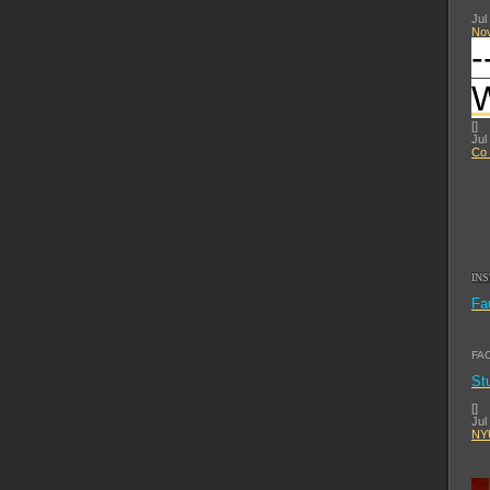
Jul
No
-
[
]
Jul
Co 
IN
Fa
FA
St
[
]
Jul
NYU