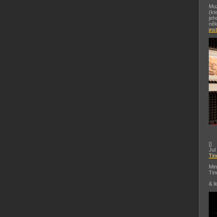
Muz
(kt
jeh
něk
ins
[
]
Jul
Tin
Min
Tin
& li