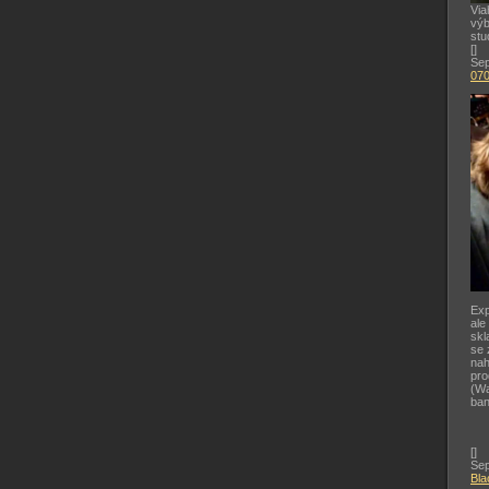
Via
výb
stu
[
]
Sep
07
Exp
ale
skl
se 
nah
pr
(Wa
ban
[
]
Sep
Bla