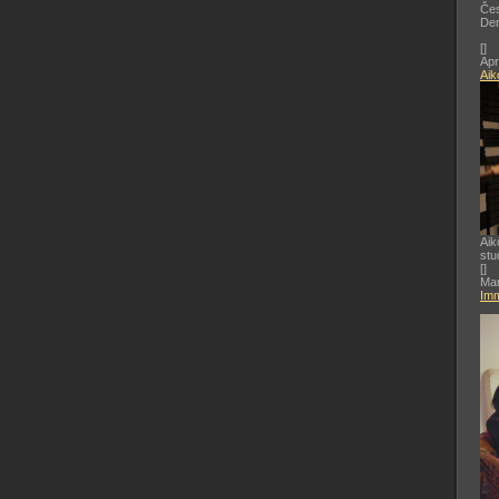
Čes
De
[
]
Apr
Aik
Aik
stu
[
]
Mar
Imm