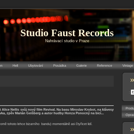
Studio Faust Records
Nahrávací studio v Praze
en
Hell
Ubytování
Posádka
Galerie
Reference
Vintage
:
Produ
t Alice Nellis svůj nový film Revival. Na basu Miroslav Krobot, na klávesy
vka, zpěv Marián Geišberg a autor hudby Honza Ponocný na bicí...
Oprav
kromě tohoto lehce bizarního bandu) momentálně asi čtyřicet lidí.