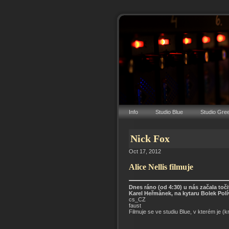
Info
Studio Blue
Studio Gre
Nick Fox
Oct 17, 2012
Alice Nellis filmuje
Dnes ráno (od 4:30) u nás začala toči
Karel Heřmánek, na kytaru Bolek Polí
cs_CZ
faust
Filmuj
e se ve studiu Blue, v kterém je (