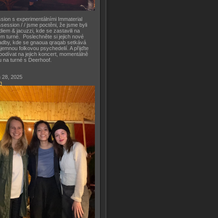
sion s experimentálními Immaterial
session / / jsme poctěni, že jsme byli
diem & jacuzzi, kde se zastavili na
m turné. Poslechněte si jejich nové
adby, kde se gnaoua qraqab setkává
ajemnou folkovou psychedelií. A přijďte
podívat na jejich koncert, momentálně
u na turné s Deerhoof.
 28, 2025
h