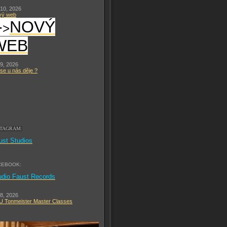
 10, 2026
vý web
-
NOVÝ
>
WEB
 9, 2026
se u nás děje ?
STAGRAM:
ust Studios
CEBOOK:
udio Faust Records
 8, 2026
 Tonmeister Master Classes