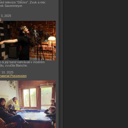
ké televize “Děcko”. Zvuk a mix:
rek Saxenmeyer.
 3, 2025
o
o & její band nahrávali v modrém
diu, zvučila Blanche.
 10, 2025
aterial Possession