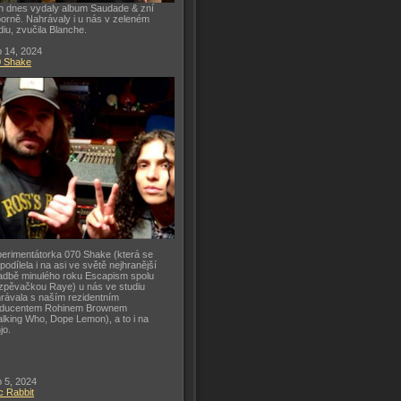
h dnes vydaly album Saudade & zní
orně. Nahrávaly i u nás v zeleném
diu, zvučila Blanche.
 14, 2024
0 Shake
erimentátorka 070 Shake (která se
 podílela i na asi ve světě nejhranější
adbě minulého roku Escapism spolu
zpěvačkou Raye) u nás ve studiu
rávala s naším rezidentním
oducentem Rohinem Brownem
lking Who, Dope Lemon), a to i na
jo.
 5, 2024
c Rabbit