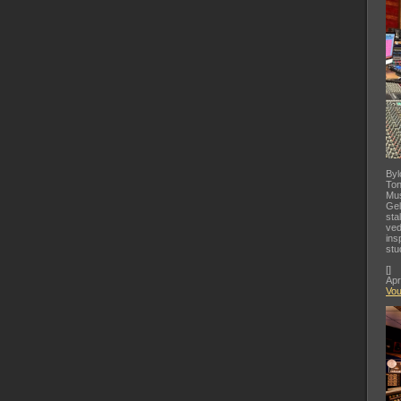
Byl
Ton
Mus
Gel
sta
ved
ins
stu
[
]
Apr
Vo