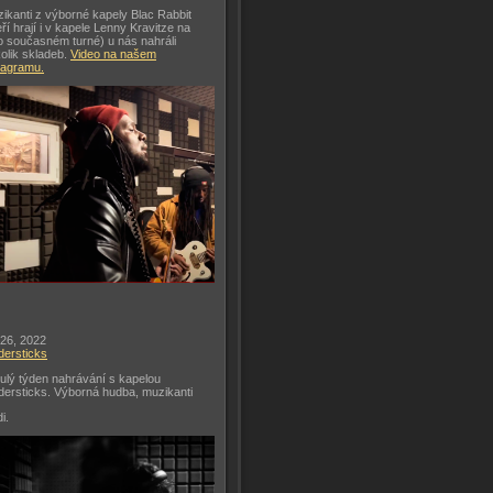
ikanti z výborné kapely Blac Rabbit
eří hrají i v kapele Lenny Kravitze na
o současném turné) u nás nahráli
olik skladeb.
Video na našem
tagramu.
 26, 2022
dersticks
ulý týden nahrávání s kapelou
dersticks. Výborná hudba, muzikanti
di.