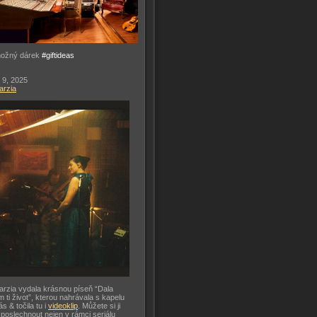
možný dárek
#giftideas
 9, 2025
arzia
arzia vydala krásnou píseň “Dala
m ti život”, kterou nahrávala s kapelu
ás & točila tu i
videoklip
. Můžete si ji
 poslechnout nejen v rámci seriálu