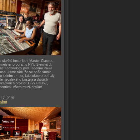
o skvělé hostit letní Master Classes
meister programu NYU Steinhardt
ic Technology pod vedením Paula
usa. Jsme rádi, že se naše studio
lo jedním z míst, kde lekce probíhaly,
le nedalekého kostela a dalších
pirativních prostor. Díky Paulovi,
dentům i všem muzikantům!
 17, 2025
ucher