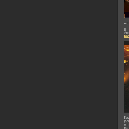
...
[
]
Apr
Kat
Kat
jse
u n
tak