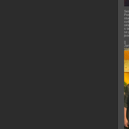
Ses
Pos
stu
své
skl
s t
se 
jso
[
]
Jan
Via