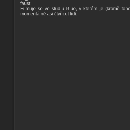
faust
Filmuj
e se ve studiu Blue, v kterém je (kromě toh
momentálně asi čtyřicet lidí.