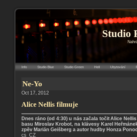
Studio 
Nahrá
Info
Studio Blue
Studio Green
Hell
Ubytování
Ne-Yo
Oct 17, 2012
Alice Nellis filmuje
Dnes ráno (od 4:30) u nás začala točit Alice Nellis
basu Miroslav Krobot, na klávesy Karel Heřmánek
zpěv Marián Geišberg a autor hudby Honza Ponocn
cs_CZ