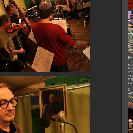
Byl
Ton
Mus
Gel
sta
ved
ins
stu
[
]
Apr
Vo