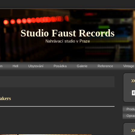
Studio Faust Records
Nahrávací studio v Praze
en
Hell
Ubytování
Posádka
Galerie
Reference
Vintage
:
akers
Produ
Oprav