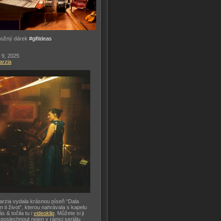
možný dárek
#giftideas
 9, 2025
arzia
arzia vydala krásnou píseň “Dala
m ti život”, kterou nahrávala s kapelu
ás & točila tu i
videoklip
. Můžete si ji
 poslechnout nejen v rámci seriálu