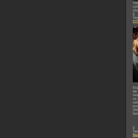
Via
výb
stu
[
]
Sep
07
Exp
ale
skl
se 
nah
pr
(Wa
ban
[
]
Sep
Bla