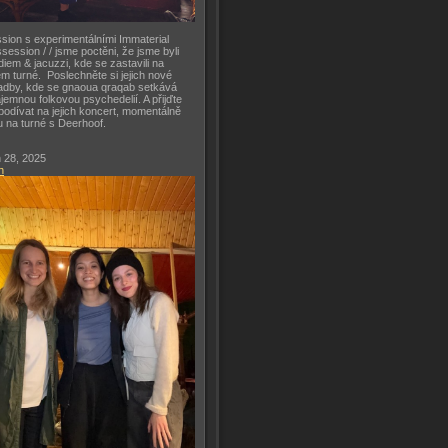
sion s experimentálními Immaterial
session / / jsme poctěni, že jsme byli
diem & jacuzzi, kde se zastavili na
m turné. Poslechněte si jejich nové
adby, kde se gnaoua qraqab setkává
ajemnou folkovou psychedelií. A přijďte
podívat na jejich koncert, momentálně
u na turné s Deerhoof.
 28, 2025
h