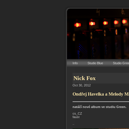
Info
Studio Blue
Studio Gre
Nick Fox
Oct 30, 2012
Ondřej Havelka a Melody M
natáčí nové album ve studiu Green.
cs_CZ
faust
..