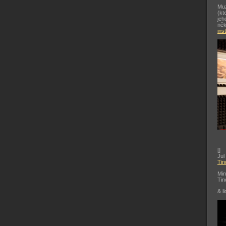
Muz
(kt
jeh
něk
ins
[
]
Jul
Tin
Min
Tin
& li