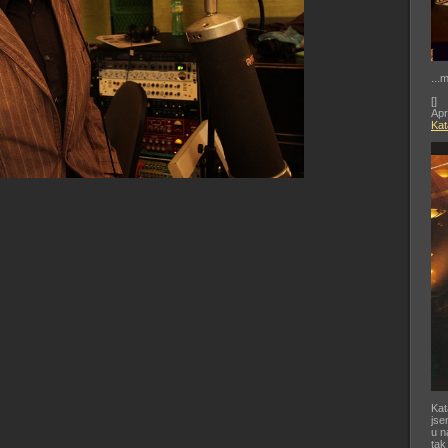
...
[
]
Apr
Kat
Kat
jse
u n
tak