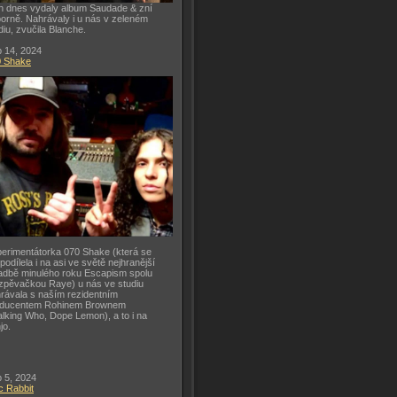
h dnes vydaly album Saudade & zní
orně. Nahrávaly i u nás v zeleném
diu, zvučila Blanche.
 14, 2024
0 Shake
erimentátorka 070 Shake (která se
 podílela i na asi ve světě nejhranější
adbě minulého roku Escapism spolu
zpěvačkou Raye) u nás ve studiu
rávala s naším rezidentním
oducentem Rohinem Brownem
lking Who, Dope Lemon), a to i na
jo.
 5, 2024
c Rabbit