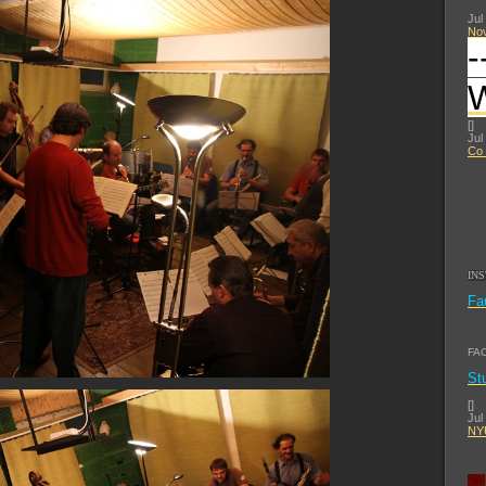
Jul
No
-
[
]
Jul
Co 
IN
Fa
FA
St
[
]
Jul
NYU