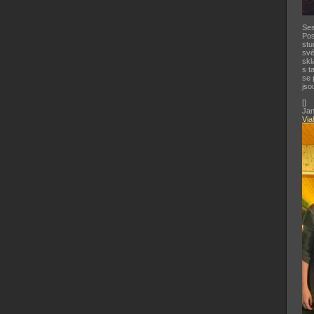
Ses
Pos
stu
své
skl
s t
se 
jso
[
]
Jan
Via