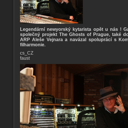
Legendární newyorský kytarista opět u nás ! G
společný projekt The Ghosts of Prague, také do
ARP Aleše Vejnara a navázal spoluprácí s Ko
filharmonie.
cs_CZ
faust