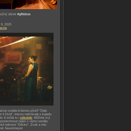
možný dárek
#giftideas
 9, 2025
arzia
arzia vydala krásnou píseň “Dala
m ti život”, kterou nahrávala s kapelu
ás & točila tu i
videoklip
. Můžete si ji
 poslechnout nejen v rámci seriálu
ké televize “Děcko”. Zvuk a mix:
rek Saxenmeyer.