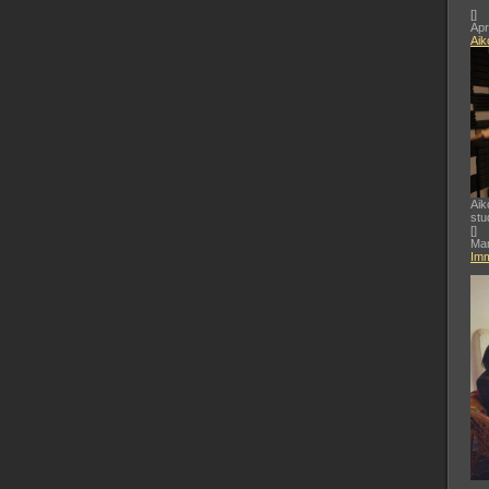
[
]
Apr
Aik
Aik
stu
[
]
Mar
Imm