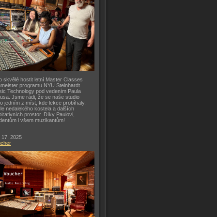
o skvělé hostit letní Master Classes
meister programu NYU Steinhardt
ic Technology pod vedením Paula
usa. Jsme rádi, že se naše studio
lo jedním z míst, kde lekce probíhaly,
le nedalekého kostela a dalších
pirativních prostor. Díky Paulovi,
dentům i všem muzikantům!
 17, 2025
ucher