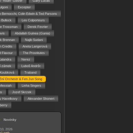
n "Youth" Glover
Gary Lucas
ulgoni
Excepter
o Bernocchi, Colin Edwin & Ted Parsons
 Bullock
Les Colporteurs
ie Trossman
Derek Fevrier
vis
Abdallah Guinea (Gania)
ck Brennan
Najib Sudani
 Credits
Aneta Langerová
d Flavour
The Prostitutes
Kalandra
Nerez
í zámek
Luboš Andršt
 Koubková
Traband
ční Orchestr & Fen Jun Song
Messiah
Linha Singers
gs
Jozef Skrzek
y Havelkovy
Alexander Shonert
berry
Novinky
 10, 2026
vý web