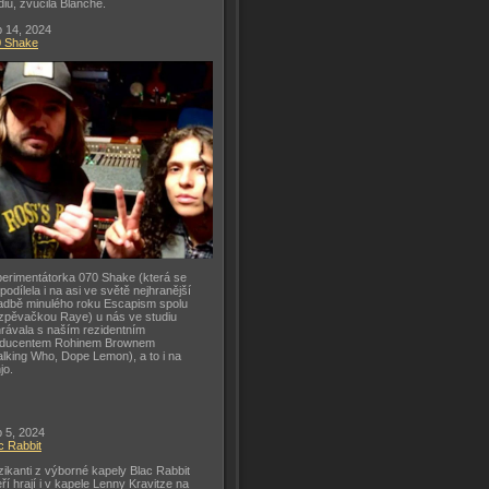
diu, zvučila Blanche.
 14, 2024
0 Shake
erimentátorka 070 Shake (která se
 podílela i na asi ve světě nejhranější
adbě minulého roku Escapism spolu
zpěvačkou Raye) u nás ve studiu
rávala s naším rezidentním
oducentem Rohinem Brownem
lking Who, Dope Lemon), a to i na
jo.
 5, 2024
c Rabbit
ikanti z výborné kapely Blac Rabbit
eří hrají i v kapele Lenny Kravitze na