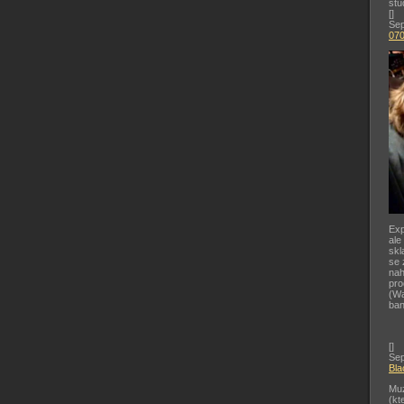
stu
[
]
Sep
07
Exp
ale
skl
se 
nah
pr
(Wa
ban
[
]
Sep
Bla
Muz
(kt