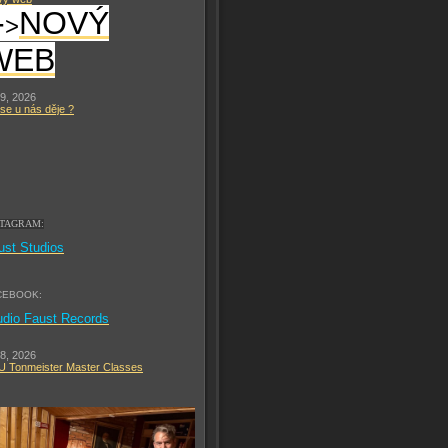
-
NOVÝ
>
WEB
 9, 2026
se u nás děje ?
STAGRAM:
ust Studios
CEBOOK:
udio Faust Records
 8, 2026
 Tonmeister Master Classes