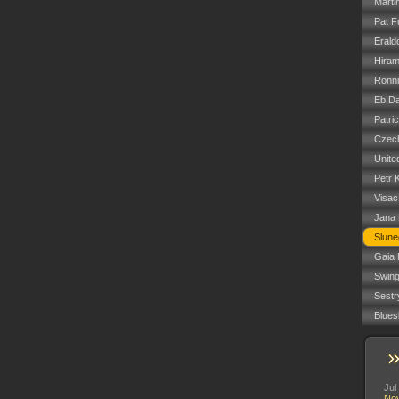
Marti
Pat F
Erald
Hiram
Ronn
Eb Da
Patri
Czech
Unite
Petr 
Visac
Jana
Slune
Gaia 
Swin
Sestr
Blues
Jul
No