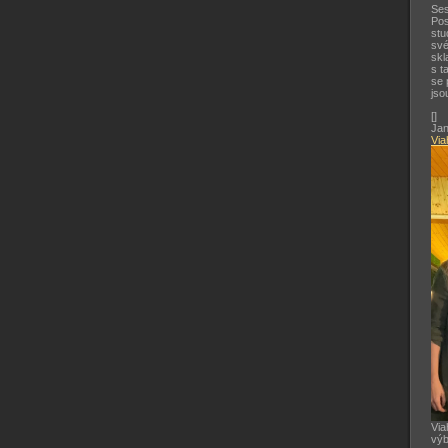
Ses
Pos
stu
své
skl
s t
se 
jso
[
]
Jan
Via
Via
výb