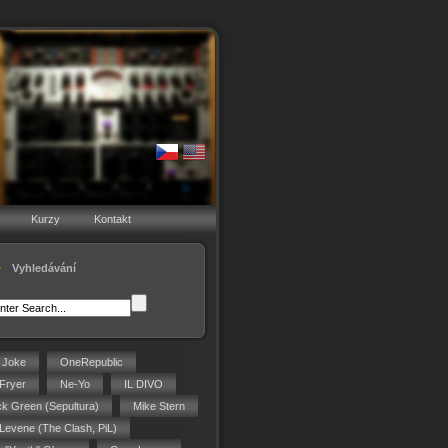
Kurzy
Kontakt
Vyhledávání
g Joke
OneRepublic
Fryer
Ne-Yo
IL DIVO
ck Green (Sepultura)
Mike Stern
 Levene (The Clash, PiL)