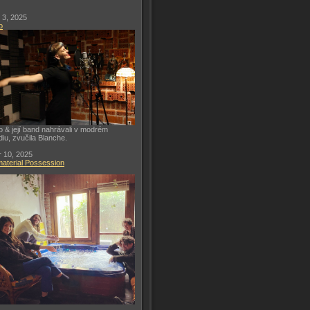
 3, 2025
o
o & její band nahrávali v modrém
diu, zvučila Blanche.
 10, 2025
aterial Possession