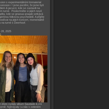
sion s experimentálními Immaterial
session / / jsme poctěni, že jsme byli
diem & jacuzzi, kde se zastavili na
m turné. Poslechněte si jejich nové
adby, kde se gnaoua qraqab setkává
ajemnou folkovou psychedelií. A přijďte
podívat na jejich koncert, momentálně
u na turné s Deerhoof.
 28, 2025
h
h dnes vydaly album Saudade & zní
orně. Nahrávaly i u nás v zeleném