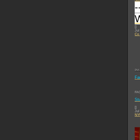
-
[
]
Jul
Co 
IN
Fa
FA
St
[
]
Jul
NYU