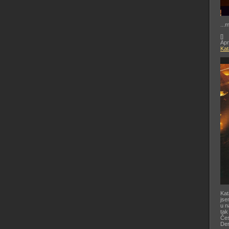
...
[
]
Apr
Kat
Kat
jse
u n
tak
Čes
De