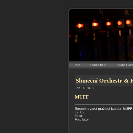
Info
Studio Blue
Studio Gre
Sluneční Orchestr & 
Jan 14, 2013
MUFF
Respektovaná pražská kapela MUFF n
cs_CZ
faust
Foto brzy.