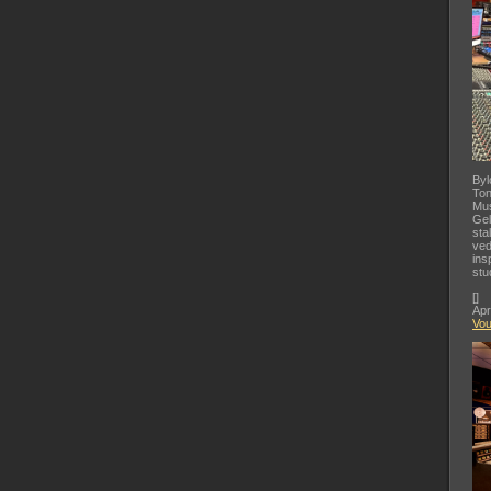
Byl
Ton
Mus
Gel
sta
ved
ins
stu
[
]
Apr
Vo