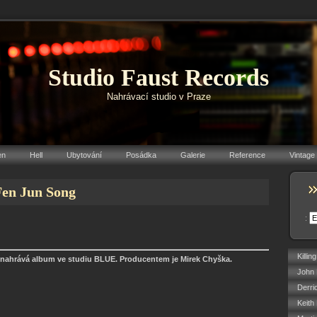
Studio Faust Records
Nahrávací studio v Praze
en
Hell
Ubytování
Posádka
Galerie
Reference
Vintage
Fen Jun Song
:
Killin
ahrává album ve studiu BLUE. Producentem je Mirek Chyška.
John 
Derri
Keith