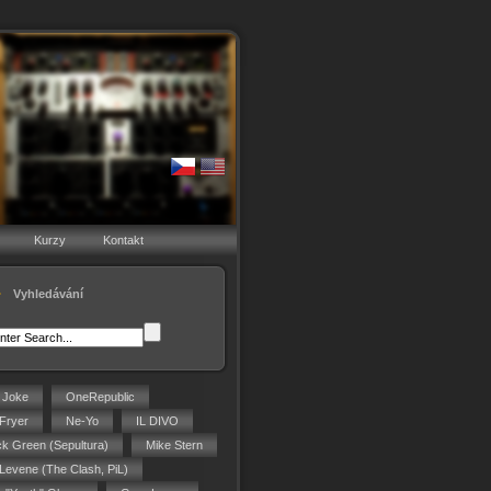
Kurzy
Kontakt
Vyhledávání
g Joke
OneRepublic
Fryer
Ne-Yo
IL DIVO
ck Green (Sepultura)
Mike Stern
 Levene (The Clash, PiL)