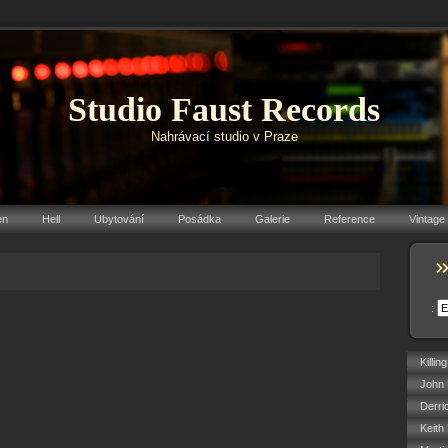
Studio Faust Records
Nahrávací studio v Praze
en
Hell
Ubytování
Posádka
Galerie
Reference
Vintage
:
Killin
John 
Derri
Keith