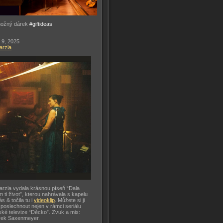
možný dárek
#giftideas
 9, 2025
arzia
arzia vydala krásnou píseň “Dala
m ti život”, kterou nahrávala s kapelu
ás & točila tu i
videoklip
. Můžete si ji
 poslechnout nejen v rámci seriálu
ké televize “Děcko”. Zvuk a mix:
rek Saxenmeyer.