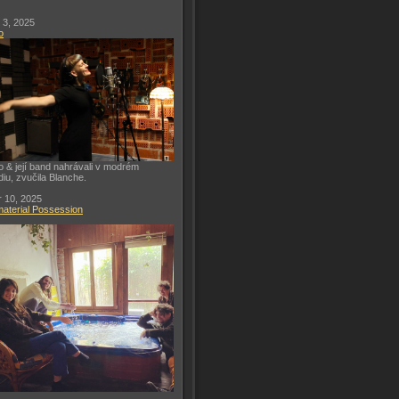
 3, 2025
o
o & její band nahrávali v modrém
diu, zvučila Blanche.
 10, 2025
aterial Possession