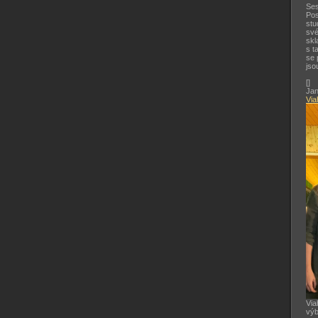
Ses
Pos
stu
své
skl
s t
se 
jso
[
]
Jan
Via
Via
výb