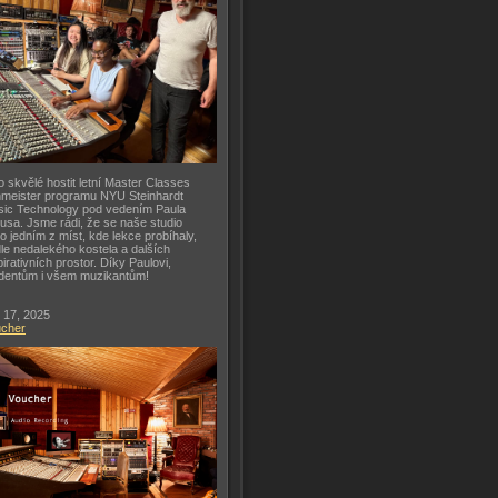
o skvělé hostit letní Master Classes
meister programu NYU Steinhardt
ic Technology pod vedením Paula
usa. Jsme rádi, že se naše studio
lo jedním z míst, kde lekce probíhaly,
le nedalekého kostela a dalších
pirativních prostor. Díky Paulovi,
dentům i všem muzikantům!
 17, 2025
ucher