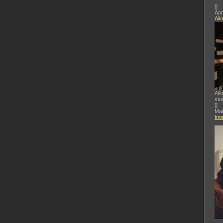
[
]
Apr
Aik
Aik
stu
[
]
Mar
Imm