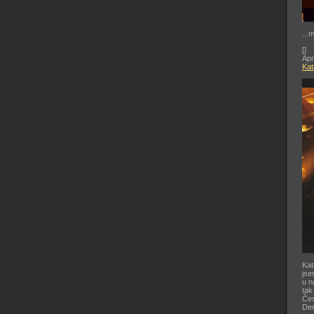
...
[
]
Apr
Kat
Kat
jse
u n
tak
Čes
De