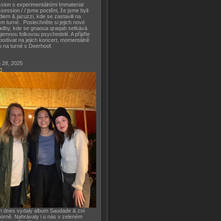
sion s experimentálními Immaterial
session / / jsme poctěni, že jsme byli
diem & jacuzzi, kde se zastavili na
m turné. Poslechněte si jejich nové
adby, kde se gnaoua qraqab setkává
ajemnou folkovou psychedelií. A přijďte
podívat na jejich koncert, momentálně
u na turné s Deerhoof.
 28, 2025
h
h dnes vydaly album Saudade & zní
orně. Nahrávaly i u nás v zeleném