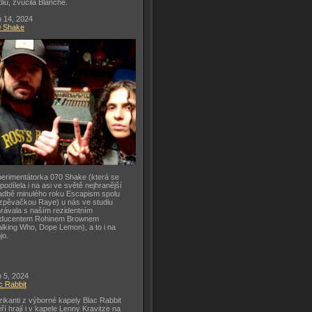
diu, zvučila Blanche.
 14, 2024
0 Shake
erimentátorka 070 Shake (která se
 podílela i na asi ve světě nejhranější
adbě minulého roku Escapism spolu
zpěvačkou Raye) u nás ve studiu
rávala s naším rezidentním
oducentem Rohinem Brownem
lking Who, Dope Lemon), a to i na
jo.
 5, 2024
c Rabbit
ikanti z výborné kapely Blac Rabbit
eří hrají i v kapele Lenny Kravitze na