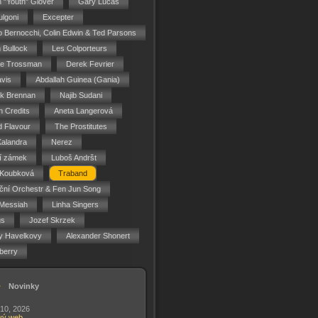
n "Youth" Glover
Gary Lucas
ulgoni
Excepter
o Bernocchi, Colin Edwin & Ted Parsons
 Bullock
Les Colporteurs
ie Trossman
Derek Fevrier
vis
Abdallah Guinea (Gania)
ck Brennan
Najib Sudani
 Credits
Aneta Langerová
d Flavour
The Prostitutes
Kalandra
Nerez
í zámek
Luboš Andršt
 Koubková
Traband
ční Orchestr & Fen Jun Song
Messiah
Linha Singers
gs
Jozef Skrzek
y Havelkovy
Alexander Shonert
berry
Novinky
 10, 2026
vý web