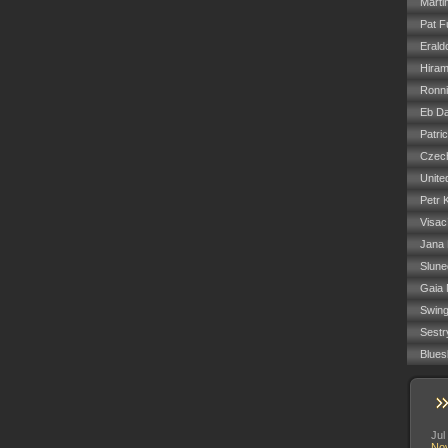
Marti
Pat F
Erald
Hiram
Ronn
Eb Da
Patri
Czech
Unite
Petr 
Visac
Jana
Slune
Gaia 
Swin
Sestr
Blues
Jul
No