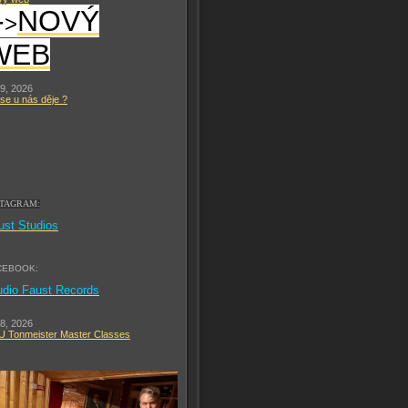
-
NOVÝ
>
WEB
 9, 2026
se u nás děje ?
STAGRAM:
ust Studios
CEBOOK:
udio Faust Records
 8, 2026
 Tonmeister Master Classes