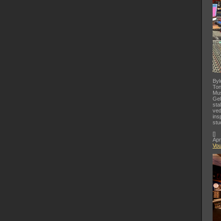
Byl
Ton
Mus
Gel
sta
ved
ins
stu
[
]
Apr
Vo