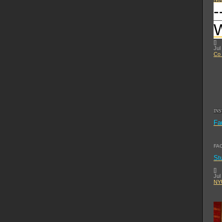
-
[
]
Jul
Co 
IN
Fa
FA
St
[
]
Jul
NYU