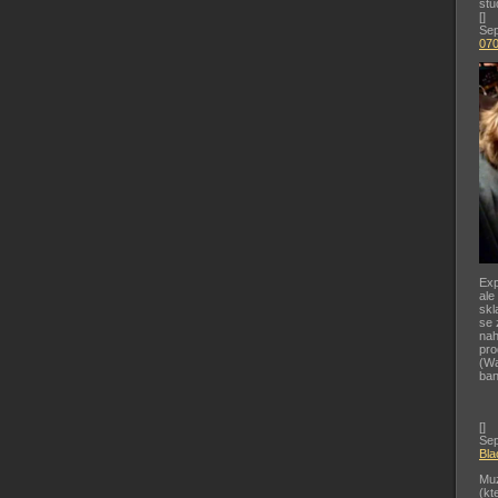
stu
[
]
Sep
07
Exp
ale
skl
se 
nah
pr
(Wa
ban
[
]
Sep
Bla
Muz
(kt