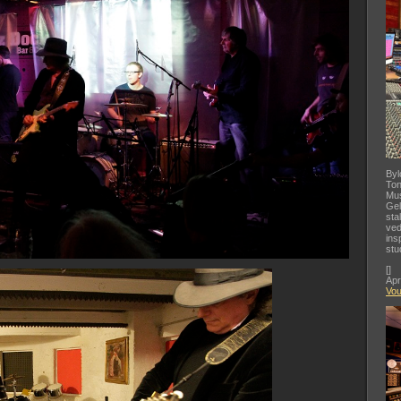
Byl
Ton
Mus
Gel
sta
ved
ins
stu
[
]
Apr
Vo