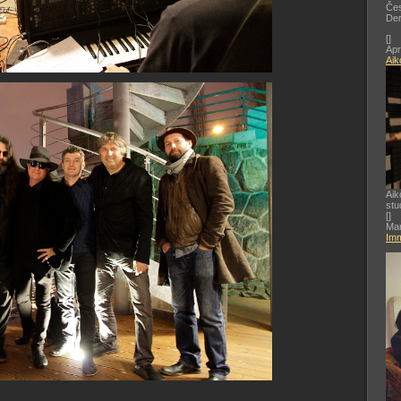
Čes
De
[
]
Apr
Aik
Aik
stu
[
]
Mar
Imm