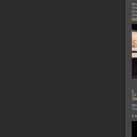
Muz
(kt
jeh
něk
ins
[
]
Jul
Tin
Min
Tin
& li