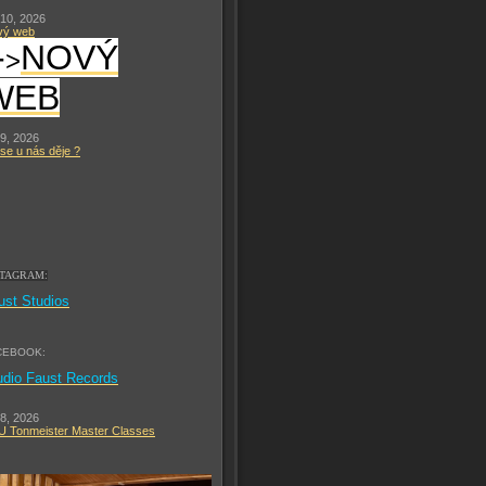
 10, 2026
vý web
-
NOVÝ
>
WEB
 9, 2026
se u nás děje ?
STAGRAM:
ust Studios
CEBOOK:
udio Faust Records
 8, 2026
 Tonmeister Master Classes