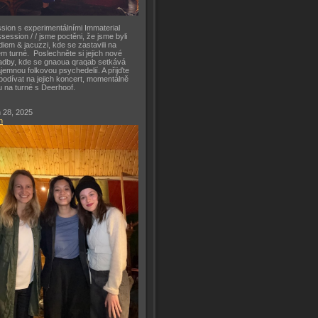
sion s experimentálními Immaterial
session / / jsme poctěni, že jsme byli
diem & jacuzzi, kde se zastavili na
m turné. Poslechněte si jejich nové
adby, kde se gnaoua qraqab setkává
ajemnou folkovou psychedelií. A přijďte
podívat na jejich koncert, momentálně
u na turné s Deerhoof.
 28, 2025
h