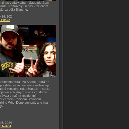
h dnes vydaly album Saudade & zní
orně. Nahrávaly i u nás v zeleném
diu, zvučila Blanche.
 14, 2024
0 Shake
erimentátorka 070 Shake (která se
 podílela i na asi ve světě nejhranější
adbě minulého roku Escapism spolu
zpěvačkou Raye) u nás ve studiu
rávala s naším rezidentním
oducentem Rohinem Brownem
lking Who, Dope Lemon), a to i na
jo.
 5, 2024
c Rabbit