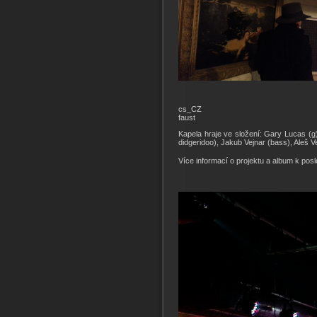
cs_CZ
faust
Kapela hraje ve složení: Gary Lucas (g)
didgeridoo), Jakub Vejnar (bass), Aleš 
Více informací o projektu a album k pos