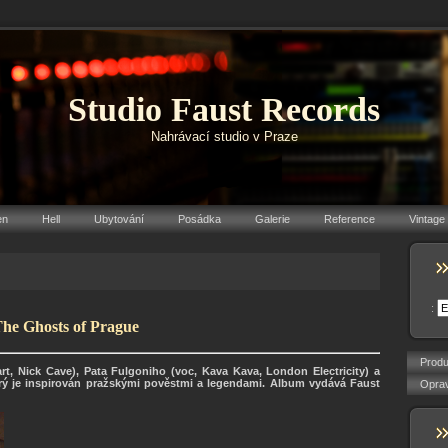
Studio Faust Records
Nahrávací studio v Praze
en
Hell
Ubytování
Posádka
Galerie
Reference
Vintage
:
The Ghosts of Prague
Produ
rt, Nick Cave), Pata Fulgoniho (voc, Kava Kava, London Electricity) a
erý je inspirován pražskými pověstmi a legendami. Album vydává Faust
Oprav