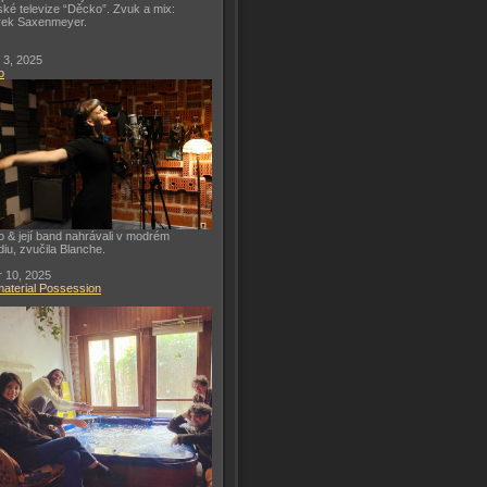
ké televize “Děcko”. Zvuk a mix:
rek Saxenmeyer.
 3, 2025
o
o & její band nahrávali v modrém
diu, zvučila Blanche.
 10, 2025
aterial Possession