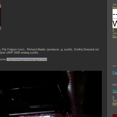
Jul
No
-
[
]
Jul
Co 
, Pat Fulgoni (voc), Richard Mader (producer, g, synth), Ondřej Smeykal (el.
Vejnar (ARP 2600 analog synth).
lechu
:
http://www.ghostsofprague.com/
IN
Fa
FA
St
[
]
Jul
NYU