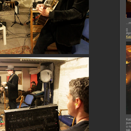
...
[
]
Apr
Kat
Kat
jse
u n
tak