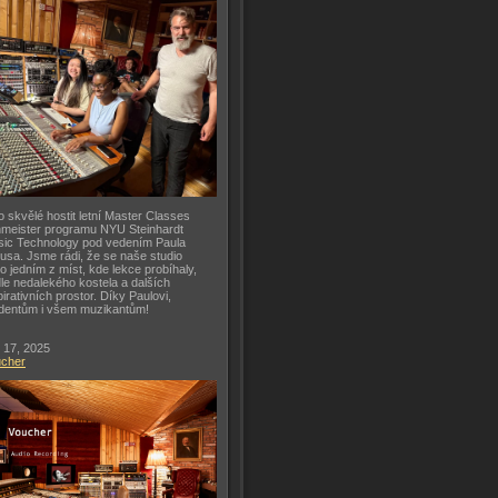
o skvělé hostit letní Master Classes
meister programu NYU Steinhardt
ic Technology pod vedením Paula
usa. Jsme rádi, že se naše studio
lo jedním z míst, kde lekce probíhaly,
le nedalekého kostela a dalších
pirativních prostor. Díky Paulovi,
dentům i všem muzikantům!
 17, 2025
ucher