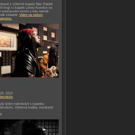
ikanti z výborné kapely Blac Rabbit
eří hrají i v kapele Lenny Kravitze na
o současném turné) u nás nahráli
olik skladeb.
Video na našem
tagramu.
 26, 2022
dersticks
ulý týden nahrávání s kapelou
dersticks. Výborná hudba, muzikanti
di.