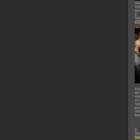
Via
výb
stu
[
]
Sep
07
Exp
ale
skl
se 
nah
pr
(Wa
ban
[
]
Sep
Bla