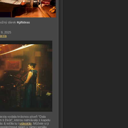
možný dárek
#giftideas
 9, 2025
arzia
arzia vydala krásnou píseň “Dala
m ti život”, kterou nahrávala s kapelu
ás & točila tu i
videoklip
. Můžete si ji
 poslechnout nejen v rámci seriálu