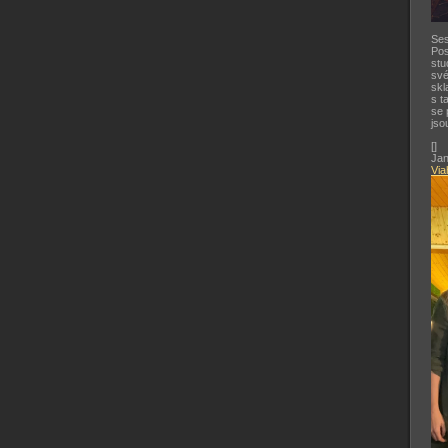
Ses
Pos
stu
své
skl
s t
se 
jso
[
]
Jan
Via