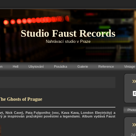
Studio Faust Records
Nahrávací studio v Praze
en
Hell
Ubytování
Posádka
Galerie
Reference
Vintage
:
The Ghosts of Prague
Photo
rt, Nick Cave), Pata Fulgoniho (voc, Kava Kava, London Electricity) a
erý je inspirován pražskými pověstmi a legendami. Album vydává Faust
Jul