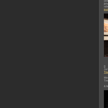
(kt
jeh
něk
ins
[
]
Jul
Tin
Min
Tin
& li