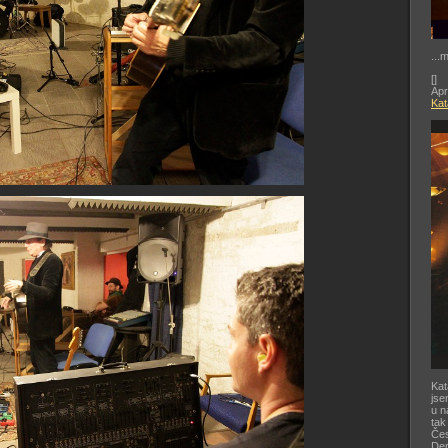
...
[
]
Apr
Kat
Kat
jse
u n
tak
Čes
De