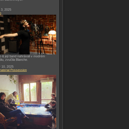
 3, 2025
o
o & její band nahrávali v modrém
diu, zvučila Blanche.
 10, 2025
aterial Possession