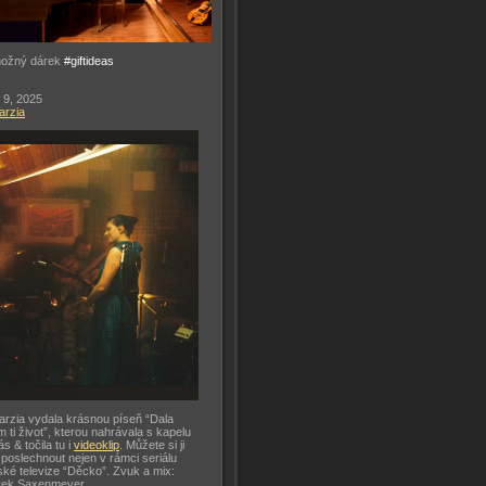
možný dárek
#giftideas
 9, 2025
arzia
arzia vydala krásnou píseň “Dala
m ti život”, kterou nahrávala s kapelu
ás & točila tu i
videoklip
. Můžete si ji
 poslechnout nejen v rámci seriálu
ké televize “Děcko”. Zvuk a mix:
rek Saxenmeyer.