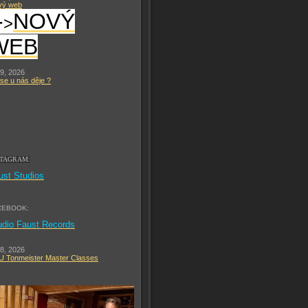
vý web
-
NOVÝ
>
WEB
 9, 2026
se u nás děje ?
STAGRAM:
ust Studios
CEBOOK:
udio Faust Records
 8, 2026
 Tonmeister Master Classes