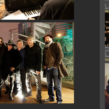
[
]
Apr
Aik
Aik
stu
[
]
Mar
Imm