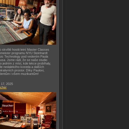
o skvělé hostit letní Master Classes
meister programu NYU Steinhardt
ic Technology pod vedením Paula
usa. Jsme rádi, že se naše studio
lo jedním z míst, kde lekce probíhaly,
le nedalekého kostela a dalších
pirativních prostor. Díky Paulovi,
dentům i všem muzikantům!
 17, 2025
ucher