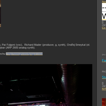
No
-
[
]
Jul
Co 
, Pat Fulgoni (voc), Richard Mader (producer, g, synth), Ondřej Smeykal (el.
Vejnar (ARP 2600 analog synth).
lechu
:
http://www.ghostsofprague.com/
IN
Fa
FA
St
[
]
Jul
NYU