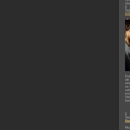
stu
[
]
Sep
07
Exp
ale
skl
se 
nah
pr
(Wa
ban
[
]
Sep
Bla
Muz