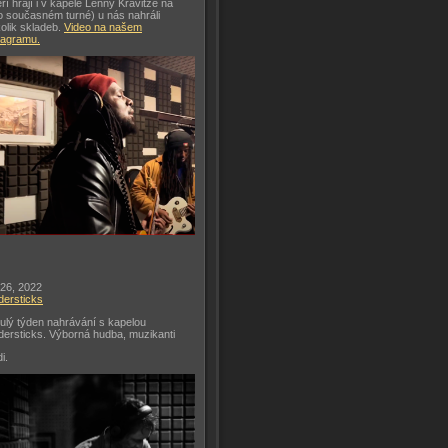
eří hrají i v kapele Lenny Kravitze na
o současném turné) u nás nahráli
olik skladeb.
Video na našem
tagramu.
 26, 2022
dersticks
ulý týden nahrávání s kapelou
dersticks. Výborná hudba, muzikanti
di.