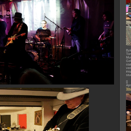
Byl
Ton
Mus
Gel
sta
ved
ins
stu
[
]
Apr
Vo