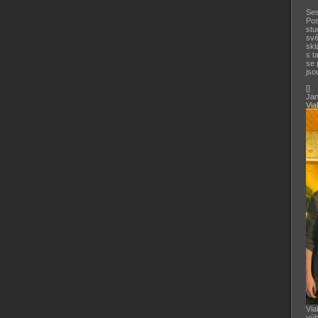
Ses
Pos
stu
své
skl
s t
se 
jso
[
]
Jan
Via
Via
výb