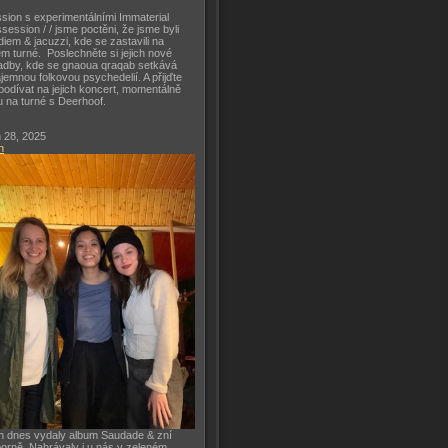
sion s experimentálními Immaterial
session / / jsme poctěni, že jsme byli
diem & jacuzzi, kde se zastavili na
m turné. Poslechněte si jejich nové
adby, kde se gnaoua qraqab setkává
ajemnou folkovou psychedelií. A přijďte
podívat na jejich koncert, momentálně
u na turné s Deerhoof.
 28, 2025
h
h dnes vydaly album Saudade & zní
orně. Nahrávaly i u nás v zeleném