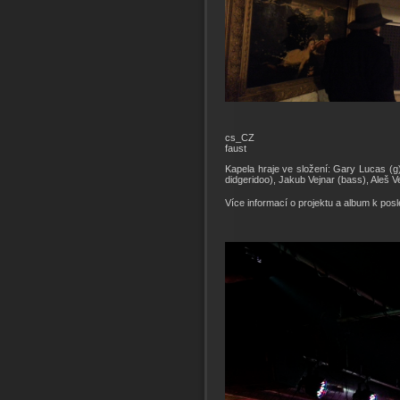
cs_CZ
faust
Kapela hraje ve složení: Gary Lucas (g)
didgeridoo), Jakub Vejnar (bass), Aleš 
Více informací o projektu a album k pos