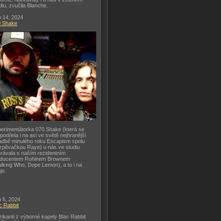
diu, zvučila Blanche.
 14, 2024
0 Shake
erimentátorka 070 Shake (která se
 podílela i na asi ve světě nejhranější
adbě minulého roku Escapism spolu
zpěvačkou Raye) u nás ve studiu
rávala s naším rezidentním
oducentem Rohinem Brownem
lking Who, Dope Lemon), a to i na
jo.
 5, 2024
c Rabbit
ikanti z výborné kapely Blac Rabbit