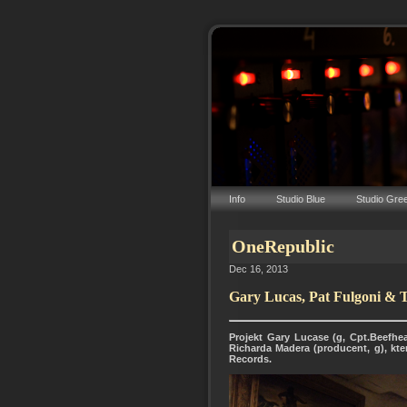
Info
Studio Blue
Studio Gre
OneRepublic
Dec 16, 2013
Gary Lucas, Pat Fulgoni & 
Projekt Gary Lucase (g, Cpt.Beefhea
Richarda Madera (producent, g), kt
Records.