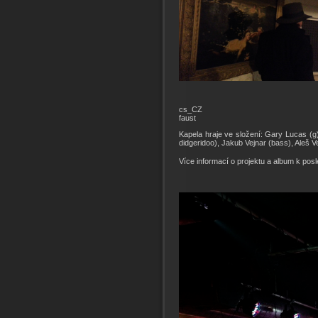
cs_CZ
faust
Kapela hraje ve složení: Gary Lucas (g)
didgeridoo), Jakub Vejnar (bass), Aleš 
Více informací o projektu a album k pos