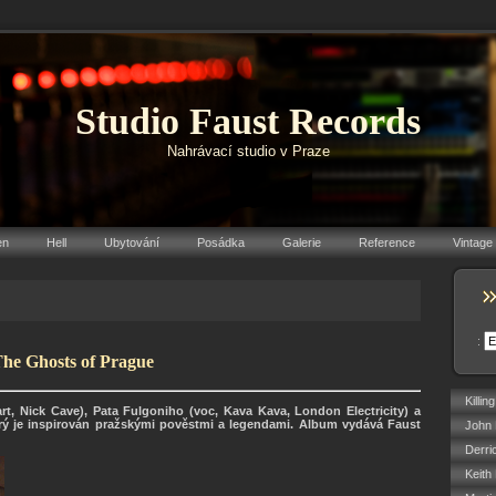
Studio Faust Records
Nahrávací studio v Praze
en
Hell
Ubytování
Posádka
Galerie
Reference
Vintage
:
The Ghosts of Prague
Killin
rt, Nick Cave), Pata Fulgoniho (voc, Kava Kava, London Electricity) a
erý je inspirován pražskými pověstmi a legendami. Album vydává Faust
John 
Derri
Keith