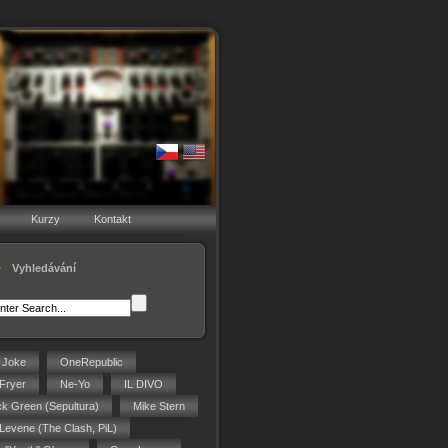
Kurzy
Kontakt
Vyhledávání
g Joke
OneRepublic
Fryer
Ne-Yo
IL DIVO
ck Green (Sepultura)
Mike Stern
 Levene (The Clash, PiL)