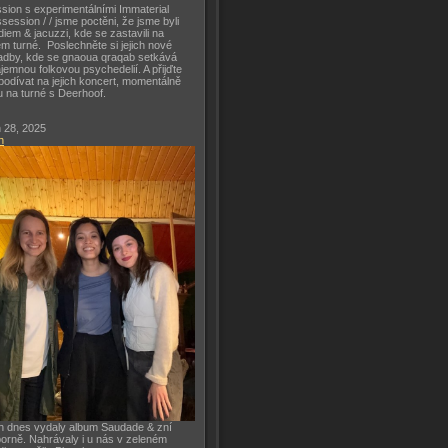
sion s experimentálními Immaterial
session / / jsme poctěni, že jsme byli
diem & jacuzzi, kde se zastavili na
m turné. Poslechněte si jejich nové
adby, kde se gnaoua qraqab setkává
ajemnou folkovou psychedelií. A přijďte
podívat na jejich koncert, momentálně
u na turné s Deerhoof.
 28, 2025
h
h dnes vydaly album Saudade & zní
orně. Nahrávaly i u nás v zeleném