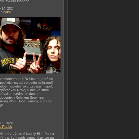
diu, zvučila Blanche.
 14, 2024
0 Shake
erimentátorka 070 Shake (která se
 podílela i na asi ve světě nejhranější
adbě minulého roku Escapism spolu
zpěvačkou Raye) u nás ve studiu
rávala s naším rezidentním
oducentem Rohinem Brownem
lking Who, Dope Lemon), a to i na
jo.
 5, 2024
c Rabbit
ikanti z výborné kapely Blac Rabbit
eří hrají i v kapele Lenny Kravitze na