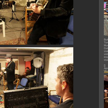
Byl
Ton
Mus
Gel
sta
ved
ins
stu
[
]
Apr
Vo