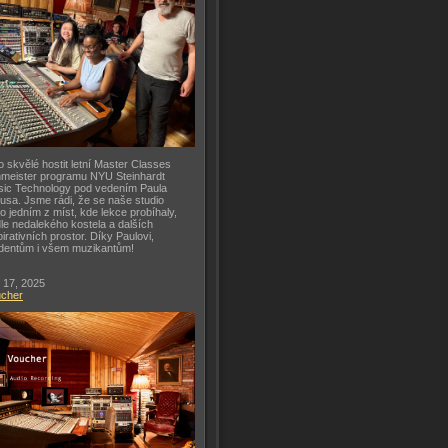
o skvělé hostit letní Master Classes
meister programu NYU Steinhardt
ic Technology pod vedením Paula
usa. Jsme rádi, že se naše studio
lo jedním z míst, kde lekce probíhaly,
le nedalekého kostela a dalších
pirativních prostor. Díky Paulovi,
dentům i všem muzikantům!
 17, 2025
ucher