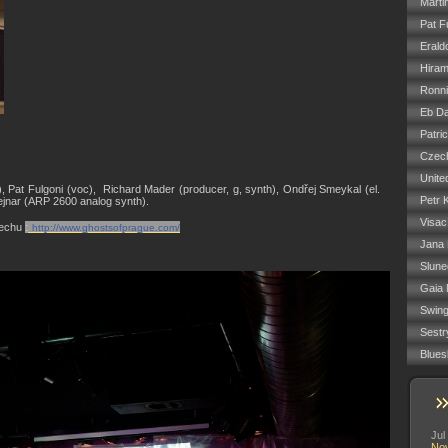
Marti
Pat F
Erald
Hiram
Ronn
Eb Da
Patri
Czech
Unite
, Pat Fulgoni (voc), Richard Mader (producer, g, synth), Ondřej Smeykal (el.
Petr 
Vejnar (ARP 2600 analog synth).
Visac
lechu
:
http://www.ghostsofprague.com/
Jana
Slune
Gaia 
Swin
Sestr
Blues
Jul
No