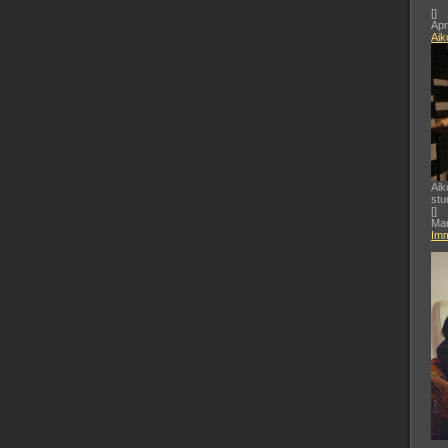
[
]
Apr
Aik
Aik
stu
[
]
Mar
Imm