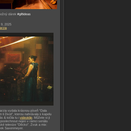
možný dárek
#giftideas
 9, 2025
arzia
arzia vydala krásnou píseň “Dala
m ti život”, kterou nahrávala s kapelu
ás & točila tu i
videoklip
. Můžete si ji
 poslechnout nejen v rámci seriálu
ké televize “Děcko”. Zvuk a mix:
rek Saxenmeyer.