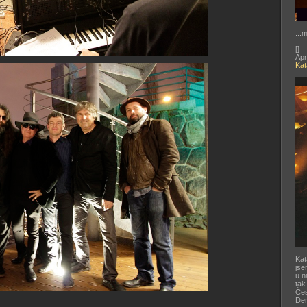
...
[
]
Apr
Kat
Kat
jse
u n
tak
Čes
De