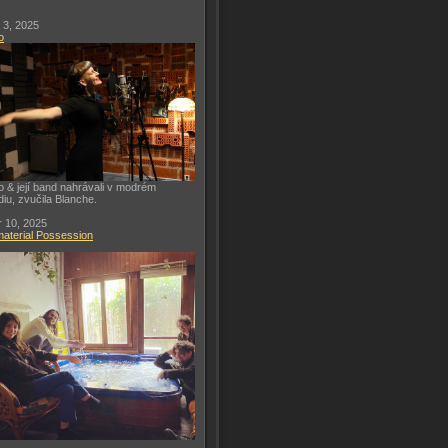
 3, 2025
o
o & její band nahrávali v modrém
diu, zvučila Blanche.
 10, 2025
aterial Possession