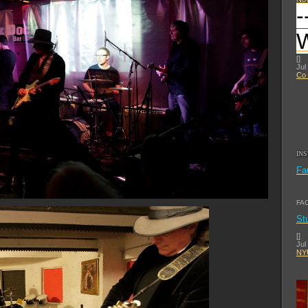
-
[
]
Jul
Co 
IN
Fa
FA
St
[
]
Jul
NYU