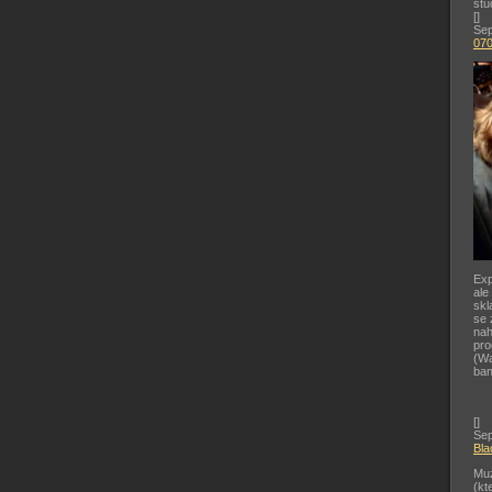
stu
[
]
Sep
07
Exp
ale
skl
se 
nah
pr
(Wa
ban
[
]
Sep
Bla
Muz
(kt