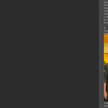
Ses
Pos
stu
své
skl
s t
se 
jso
[
]
Jan
Via
Via
výb