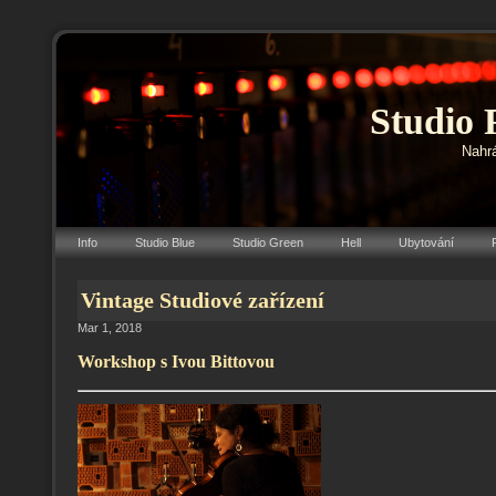
Studio 
Nahrá
Info
Studio Blue
Studio Green
Hell
Ubytování
Vintage Studiové zařízení
Mar 1, 2018
Workshop s Ivou Bittovou