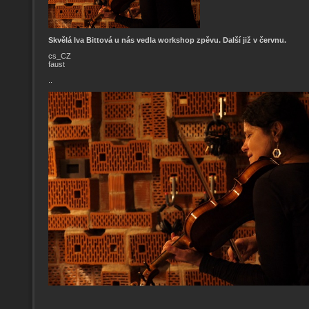
Skvělá Iva Bittová u nás vedla workshop zpěvu. Další již v červnu.
cs_CZ
faust
..