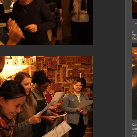
...
[
]
Apr
Kat
Kat
jse
u n
tak