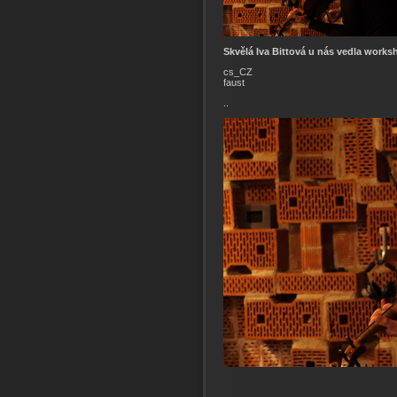
Skvělá Iva Bittová u nás vedla worksh
cs_CZ
faust
..