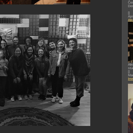
Čes
De
[
]
Apr
Aik
Aik
stu
[
]
Mar
Imm