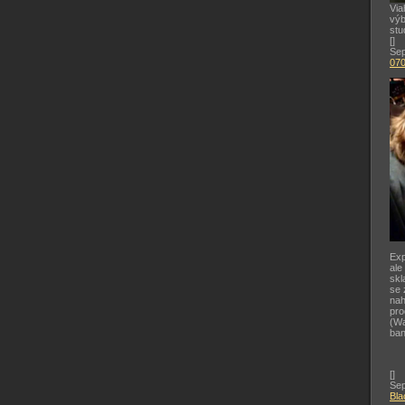
Via
výb
stu
[
]
Sep
07
Exp
ale
skl
se 
nah
pr
(Wa
ban
[
]
Sep
Bla