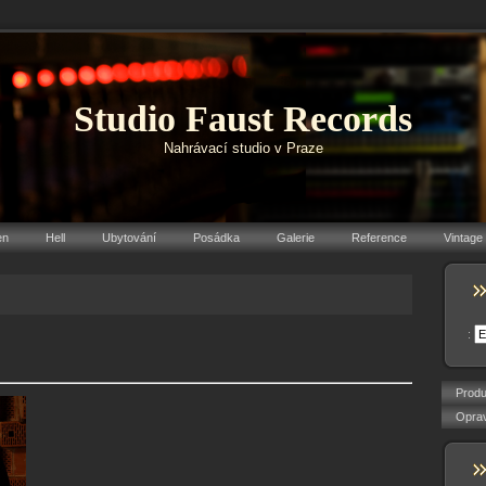
Studio Faust Records
Nahrávací studio v Praze
en
Hell
Ubytování
Posádka
Galerie
Reference
Vintage
:
Produ
Oprav