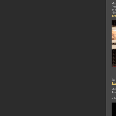
Muz
(kt
jeh
něk
ins
[
]
Jul
Tin
Min
Tin
& li