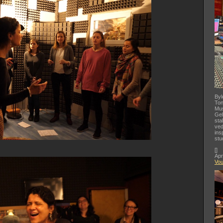
Byl
Ton
Mus
Gel
sta
ved
ins
stu
[
]
Apr
Vo