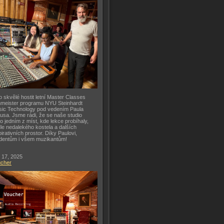
o skvělé hostit letní Master Classes
meister programu NYU Steinhardt
ic Technology pod vedením Paula
usa. Jsme rádi, že se naše studio
lo jedním z míst, kde lekce probíhaly,
le nedalekého kostela a dalších
pirativních prostor. Díky Paulovi,
dentům i všem muzikantům!
 17, 2025
ucher