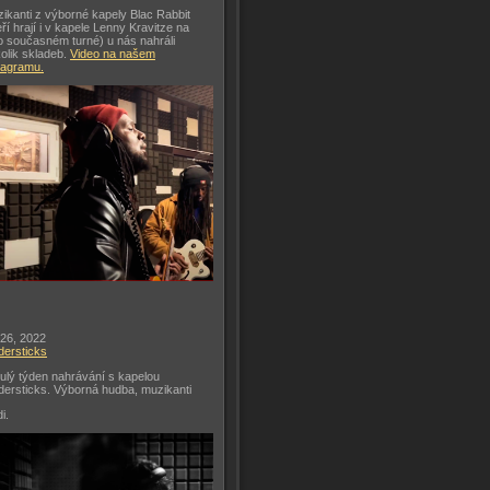
ikanti z výborné kapely Blac Rabbit
eří hrají i v kapele Lenny Kravitze na
o současném turné) u nás nahráli
olik skladeb.
Video na našem
tagramu.
 26, 2022
dersticks
ulý týden nahrávání s kapelou
dersticks. Výborná hudba, muzikanti
di.