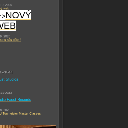
 10, 2026
vý web
-
NOVÝ
>
WEB
 9, 2026
se u nás děje ?
STAGRAM:
ust Studios
CEBOOK:
udio Faust Records
 8, 2026
 Tonmeister Master Classes