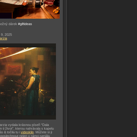
možný dárek
#giftideas
 9, 2025
arzia
arzia vydala krásnou píseň “Dala
m ti život”, kterou nahrávala s kapelu
ás & točila tu i
videoklip
. Můžete si ji
 poslechnout nejen v rámci seriálu