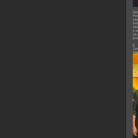
Ses
Pos
stu
své
skl
s t
se 
jso
[
]
Jan
Via