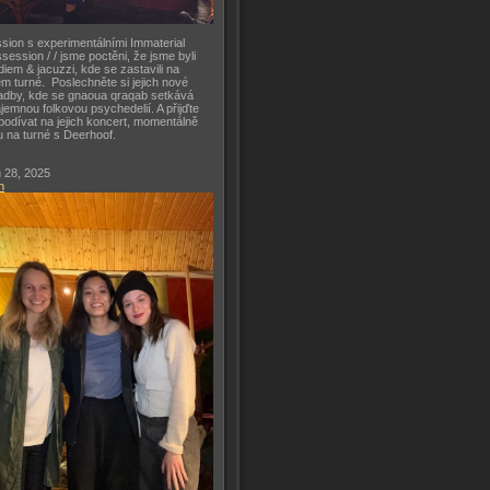
sion s experimentálními Immaterial
session / / jsme poctěni, že jsme byli
diem & jacuzzi, kde se zastavili na
m turné. Poslechněte si jejich nové
adby, kde se gnaoua qraqab setkává
ajemnou folkovou psychedelií. A přijďte
podívat na jejich koncert, momentálně
u na turné s Deerhoof.
 28, 2025
h