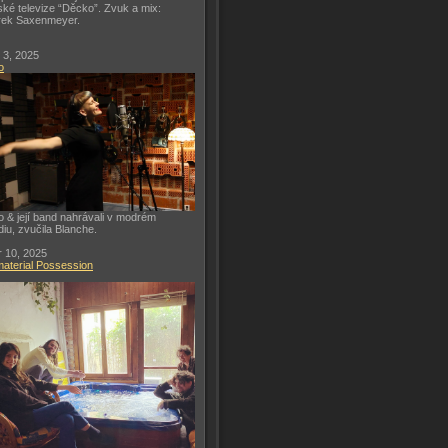
ké televize “Děcko”. Zvuk a mix:
rek Saxenmeyer.
 3, 2025
o
o & její band nahrávali v modrém
diu, zvučila Blanche.
 10, 2025
aterial Possession