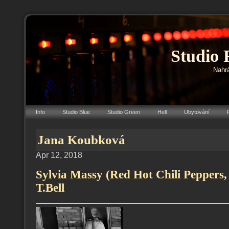
Studio 
Nahrá
Info
Studio Blue
Studio Green
Hell
Ubytování
Jana Koubková
Apr 12, 2018
Sylvia Massy (Red Hot Chili Peppers,
T.Bell