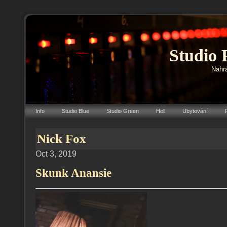
Studio 
Nahrá
Info
Studio Blue
Studio Green
Hell
Ubytování
Nick Fox
Oct 3, 2019
Skunk Anansie