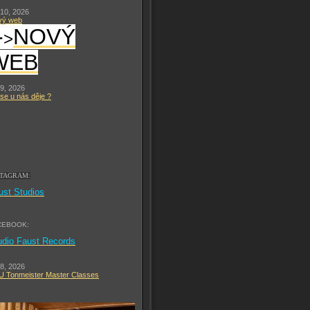
 10, 2026
vý web
-
NOVÝ
>
WEB
 9, 2026
se u nás děje ?
STAGRAM:
ust Studios
CEBOOK:
udio Faust Records
 8, 2026
 Tonmeister Master Classes