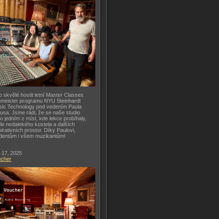
o skvělé hostit letní Master Classes
meister programu NYU Steinhardt
ic Technology pod vedením Paula
usa. Jsme rádi, že se naše studio
lo jedním z míst, kde lekce probíhaly,
le nedalekého kostela a dalších
pirativních prostor. Díky Paulovi,
dentům i všem muzikantům!
 17, 2025
ucher