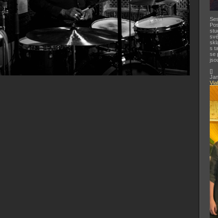
Ses
Pos
stu
své
skl
s t
se 
jso
[
]
Jan
Via