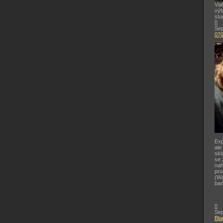
Via
výb
stu
[
]
Sep
07
Exp
ale
skl
se 
nah
pr
(Wa
ban
[
]
Sep
Bla