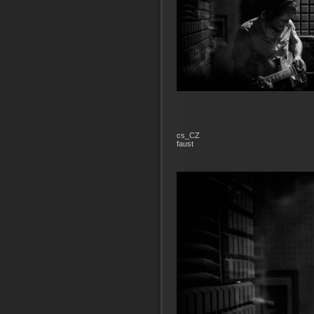
cs_CZ
faust