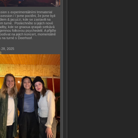
sion s experimentálními Immaterial
session / / jsme poctěni, že jsme byli
diem & jacuzzi, kde se zastavili na
m turné. Poslechněte si jejich nové
adby, kde se gnaoua qraqab setkává
ajemnou folkovou psychedelií. A přijďte
podívat na jejich koncert, momentálně
u na turné s Deerhoof.
 28, 2025
h