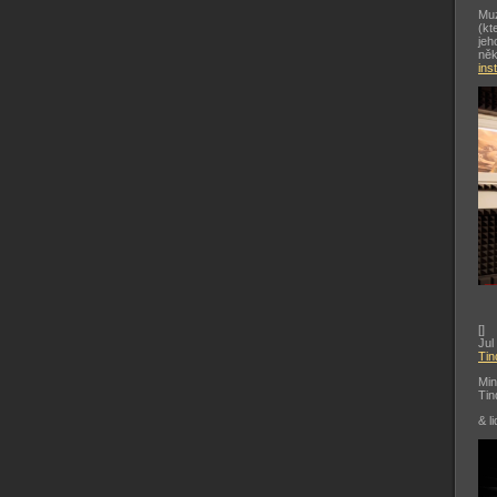
Muz
(kt
jeh
něk
ins
[
]
Jul
Tin
Min
Tin
& li