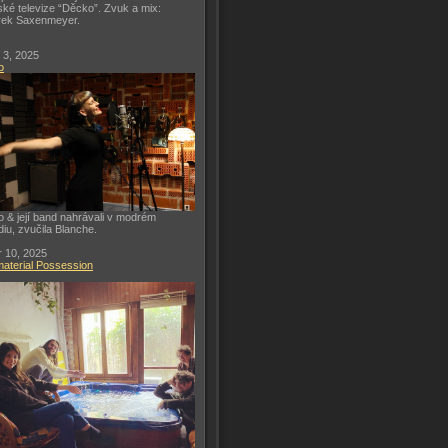
ké televize “Děcko”. Zvuk a mix:
rek Saxenmeyer.
 3, 2025
o
o & její band nahrávali v modrém
diu, zvučila Blanche.
 10, 2025
aterial Possession