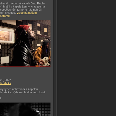
ikanti z výborné kapely Blac Rabbit
eří hrají i v kapele Lenny Kravitze na
o současném turné) u nás nahráli
olik skladeb.
Video na našem
tagramu.
 26, 2022
dersticks
ulý týden nahrávání s kapelou
dersticks. Výborná hudba, muzikanti
di.