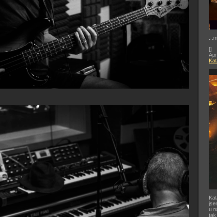
...
[
]
Apr
Kat
Kat
jse
u n
tak