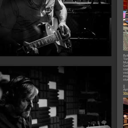
Byl
Ton
Mus
Gel
sta
ved
ins
stu
[
]
Apr
Vo