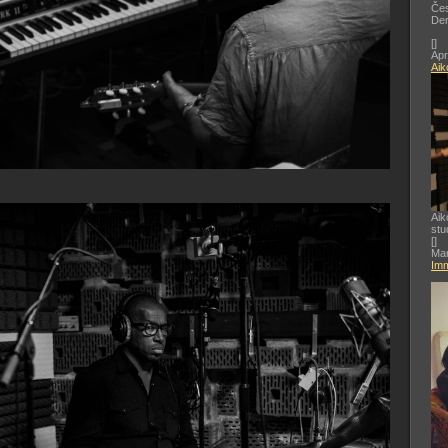
Čes
De
[
]
Apr
Aik
Aik
stu
[
]
Mar
Imm