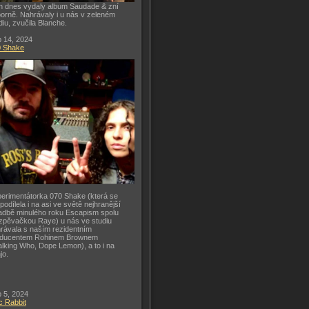
h dnes vydaly album Saudade & zní
orně. Nahrávaly i u nás v zeleném
diu, zvučila Blanche.
 14, 2024
0 Shake
erimentátorka 070 Shake (která se
 podílela i na asi ve světě nejhranější
adbě minulého roku Escapism spolu
zpěvačkou Raye) u nás ve studiu
rávala s naším rezidentním
oducentem Rohinem Brownem
lking Who, Dope Lemon), a to i na
jo.
 5, 2024
c Rabbit