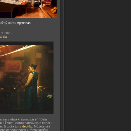
možný dárek
#giftideas
 9, 2025
arzia
arzia vydala krásnou píseň “Dala
m ti život”, kterou nahrávala s kapelu
ás & točila tu i
videoklip
. Můžete si ji
 poslechnout nejen v rámci seriálu