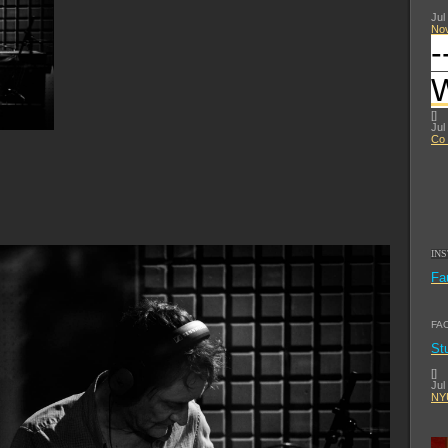
Jul
No
-
[
]
Jul
Co 
IN
Fa
FA
St
[
]
Jul
NYU