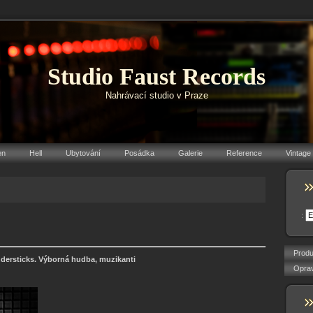
Studio Faust Records
Nahrávací studio v Praze
en
Hell
Ubytování
Posádka
Galerie
Reference
Vintage
:
Produ
ndersticks. Výborná hudba, muzikanti
Oprav