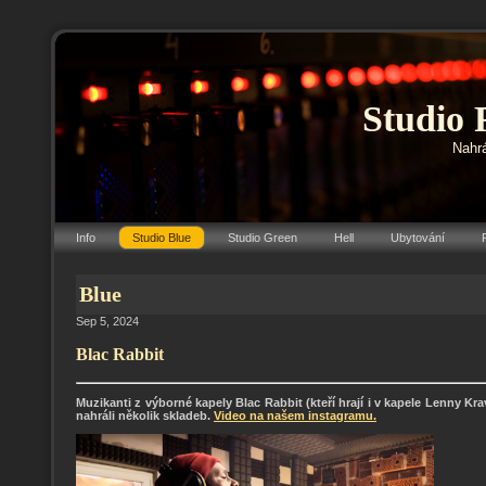
Studio 
Nahrá
Info
Studio Blue
Studio Green
Hell
Ubytování
Blue
Sep 5, 2024
Blac Rabbit
Muzikanti z výborné kapely Blac Rabbit (kteří hrají i v kapele Lenny K
nahráli několik skladeb.
Video na našem instagramu.