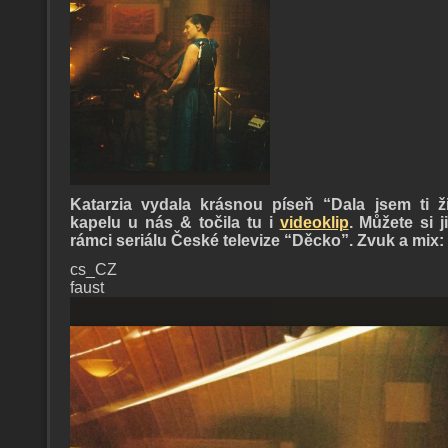
Katarzia vydala krásnou píseň “Dala jsem ti ž
kapelu u nás & točila tu i
videoklip
. Můžete si 
rámci seriálu České televize “Děcko”. Zvuk a mix
cs_CZ
faust