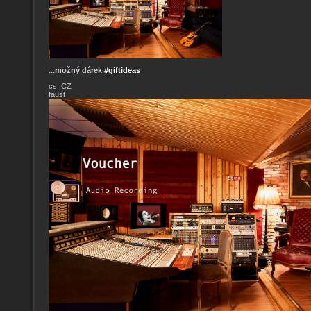
...možný dárek
#giftideas
cs_CZ
faust