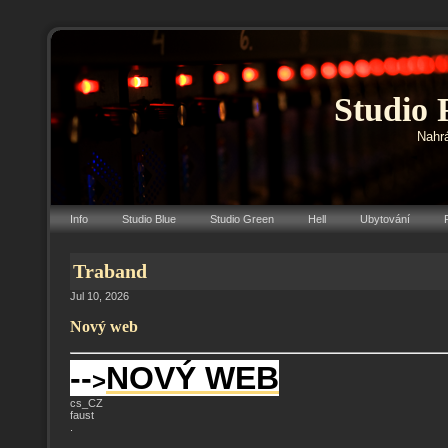
Studio 
Nahrá
Info
Studio Blue
Studio Green
Hell
Ubytování
Traband
Jul 10, 2026
Nový web
--
NOVÝ WEB
>
cs_CZ
faust
.