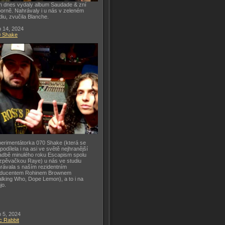
h dnes vydaly album Saudade & zní
orně. Nahrávaly i u nás v zeleném
diu, zvučila Blanche.
 14, 2024
0 Shake
erimentátorka 070 Shake (která se
 podílela i na asi ve světě nejhranější
adbě minulého roku Escapism spolu
zpěvačkou Raye) u nás ve studiu
rávala s naším rezidentním
oducentem Rohinem Brownem
lking Who, Dope Lemon), a to i na
jo.
 5, 2024
c Rabbit