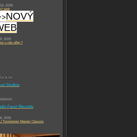
 10, 2026
vý web
-
NOVÝ
>
WEB
 9, 2026
se u nás děje ?
STAGRAM:
ust Studios
CEBOOK:
udio Faust Records
 8, 2026
 Tonmeister Master Classes