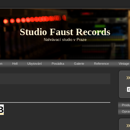
Studio Faust Records
Nahrávací studio v Praze
en
Hell
Ubytování
Posádka
Galerie
Reference
Vintage
:
Produ
B
Oprav