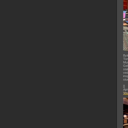
Byl
Ton
Mus
Gel
sta
ved
ins
stu
[
]
Apr
Vo