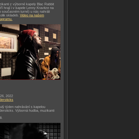
ikanti z výborné kapely Blac Rabbit
eří hrají i v kapele Lenny Kravitze na
o současném turné) u nás nahráli
olik skladeb.
Video na našem
tagramu.
 26, 2022
dersticks
ulý týden nahrávání s kapelou
dersticks. Výborná hudba, muzikanti
di.