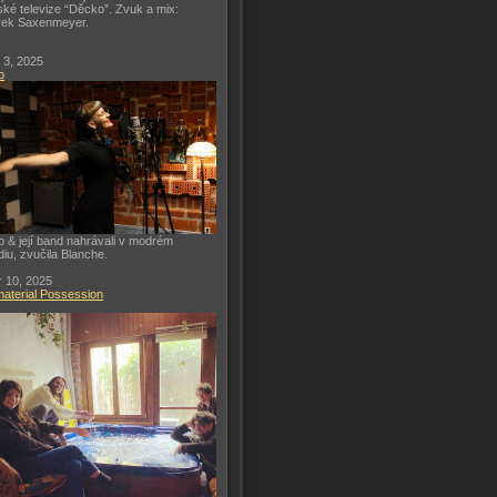
ké televize “Děcko”. Zvuk a mix:
rek Saxenmeyer.
 3, 2025
o
o & její band nahrávali v modrém
diu, zvučila Blanche.
 10, 2025
aterial Possession