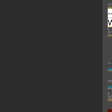
Jul
No
-
[
]
Jul
Co 
IN
Fa
FA
St
[
]
Jul
NYU