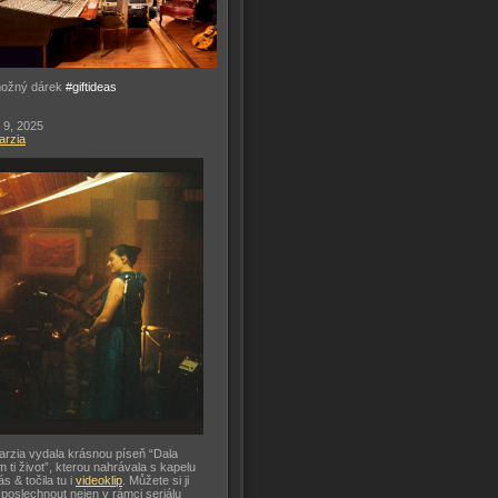
možný dárek
#giftideas
 9, 2025
arzia
arzia vydala krásnou píseň “Dala
m ti život”, kterou nahrávala s kapelu
ás & točila tu i
videoklip
. Můžete si ji
 poslechnout nejen v rámci seriálu