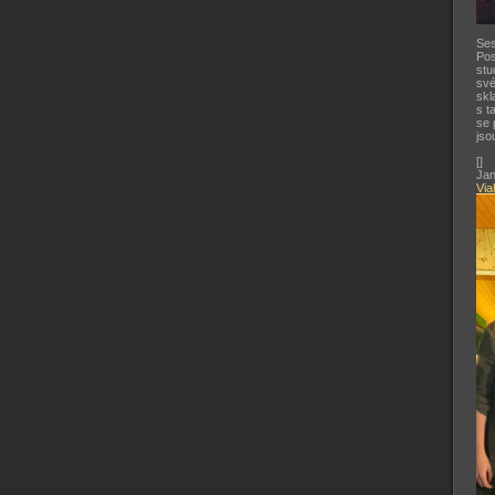
Ses
Pos
stu
své
skl
s t
se 
jso
[
]
Jan
Via