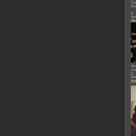
Čes
De
[
]
Apr
Aik
Aik
stu
[
]
Mar
Imm