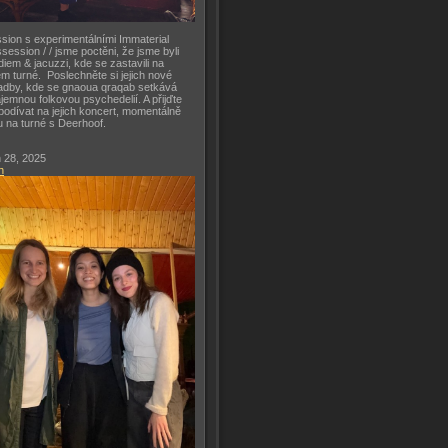
sion s experimentálními Immaterial
session / / jsme poctěni, že jsme byli
diem & jacuzzi, kde se zastavili na
m turné. Poslechněte si jejich nové
adby, kde se gnaoua qraqab setkává
ajemnou folkovou psychedelií. A přijďte
podívat na jejich koncert, momentálně
u na turné s Deerhoof.
 28, 2025
h