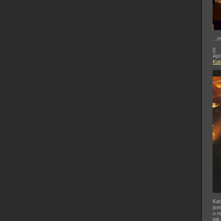
...
[
]
Apr
Kat
Kat
jse
u n
tak