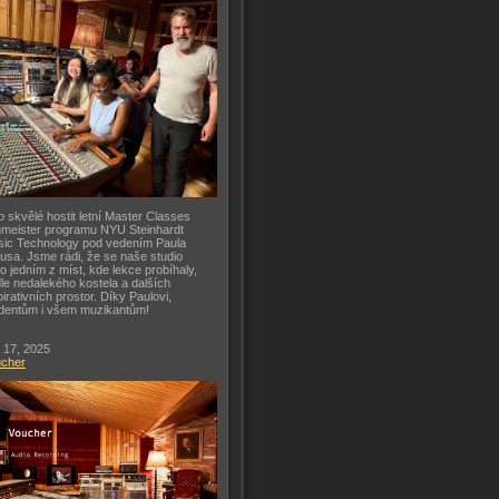
o skvělé hostit letní Master Classes
meister programu NYU Steinhardt
ic Technology pod vedením Paula
usa. Jsme rádi, že se naše studio
lo jedním z míst, kde lekce probíhaly,
le nedalekého kostela a dalších
pirativních prostor. Díky Paulovi,
dentům i všem muzikantům!
 17, 2025
ucher