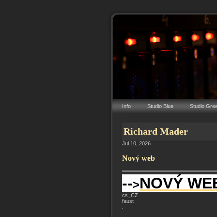
Info
Studio Blue
Studio Gre
Richard Mader
Jul 10, 2026
Nový web
--
NOVÝ WE
>
cs_CZ
faust
.