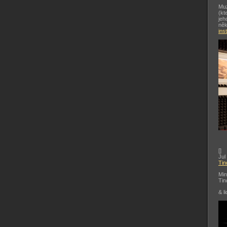
Muz
(kt
jeh
něk
ins
[
]
Jul
Tin
Min
Tin
& li