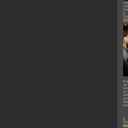
Via
výb
stu
[
]
Sep
07
Exp
ale
skl
se 
nah
pr
(Wa
ban
[
]
Sep
Bla