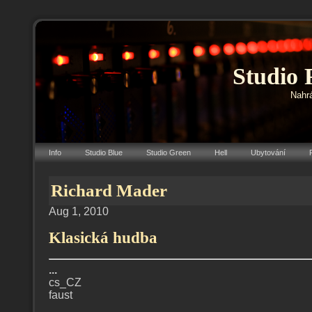
Studio 
Nahrá
Info
Studio Blue
Studio Green
Hell
Ubytování
Richard Mader
Aug 1, 2010
Klasická hudba
...
cs_CZ
faust