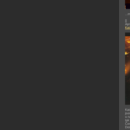
...
[
]
Apr
Kat
Kat
jse
u n
tak
Čes
De