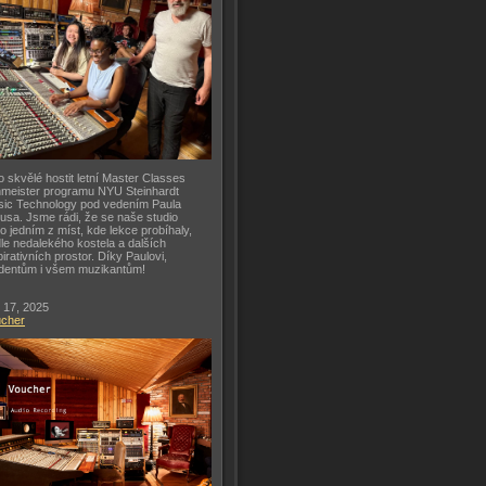
o skvělé hostit letní Master Classes
meister programu NYU Steinhardt
ic Technology pod vedením Paula
usa. Jsme rádi, že se naše studio
lo jedním z míst, kde lekce probíhaly,
le nedalekého kostela a dalších
pirativních prostor. Díky Paulovi,
dentům i všem muzikantům!
 17, 2025
ucher