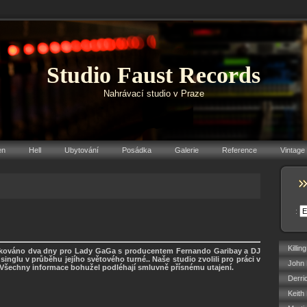
Studio Faust Records
Nahrávací studio v Praze
en
Hell
Ubytování
Posádka
Galerie
Reference
Vintage
:
Killin
okováno dva dny pro Lady GaGa s producentem Fernando Garibay a DJ
inglu v průběhu jejího světového turné.. Naše studio zvolili pro práci v
John 
Všechny informace bohužel podléhají smluvně přísnému utajení.
Derri
Keith