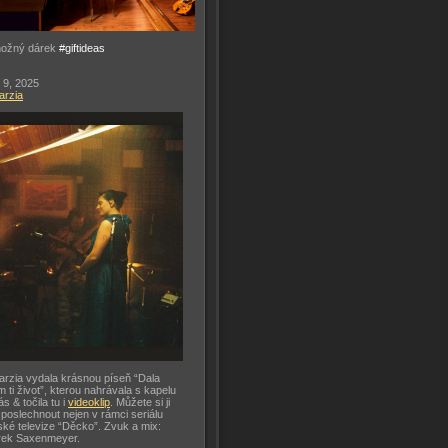
možný dárek
#giftideas
 9, 2025
arzia
arzia vydala krásnou píseň “Dala
m ti život”, kterou nahrávala s kapelu
ás & točila tu i
videoklip
. Můžete si ji
 poslechnout nejen v rámci seriálu
ké televize “Děcko”. Zvuk a mix:
rek Saxenmeyer.