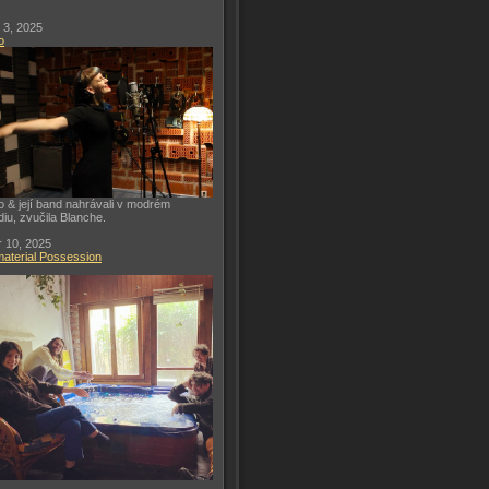
 3, 2025
o
o & její band nahrávali v modrém
diu, zvučila Blanche.
 10, 2025
aterial Possession