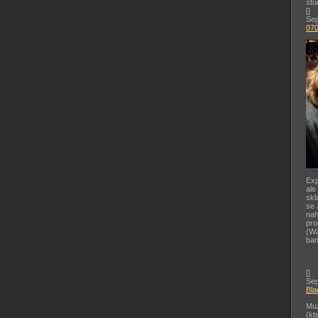
stu
[
]
Sep
07
Exp
ale
skl
se 
nah
pr
(Wa
ban
[
]
Sep
Bla
Muz
(kt