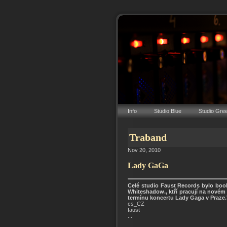
Info
Studio Blue
Studio Gre
Traband
Nov 20, 2010
Lady GaGa
Celé studio Faust Records bylo bo
Whiteshadow., ktří pracují na novém s
termínu koncertu Lady Gaga v Praze.
cs_CZ
faust
...