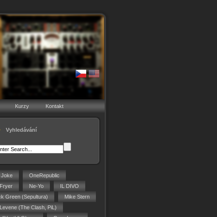
Kurzy
Kontakt
Vyhledávání
g Joke
OneRepublic
Fryer
Ne-Yo
IL DIVO
ck Green (Sepultura)
Mike Stern
 Levene (The Clash, PiL)