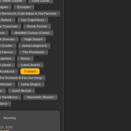
n "Youth" Glover
Gary Lucas
ulgoni
Excepter
o Bernocchi, Colin Edwin & Ted Parsons
 Bullock
Les Colporteurs
ie Trossman
Derek Fevrier
vis
Abdallah Guinea (Gania)
ck Brennan
Najib Sudani
 Credits
Aneta Langerová
d Flavour
The Prostitutes
Kalandra
Nerez
í zámek
Luboš Andršt
 Koubková
Traband
ční Orchestr & Fen Jun Song
Messiah
Linha Singers
gs
Jozef Skrzek
y Havelkovy
Alexander Shonert
berry
Novinky
 10, 2026
vý web