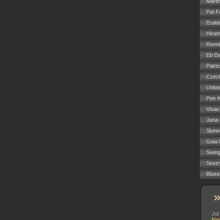
Marti
Pat F
Erald
Hiram
Ronn
Eb Da
Patri
Czech
Unite
Petr 
Visac
Jana
Slune
Gaia 
Swin
Sestr
Blues
Jul
No