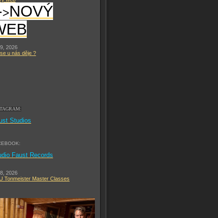
-
NOVÝ
>
WEB
 9, 2026
se u nás děje ?
STAGRAM:
ust Studios
CEBOOK:
udio Faust Records
 8, 2026
 Tonmeister Master Classes