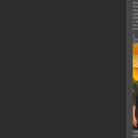
Ses
Pos
stu
své
skl
s t
se 
jso
[
]
Jan
Via
Via
výb