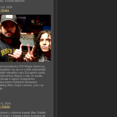
diu, zvučila Blanche.
 14, 2024
0 Shake
erimentátorka 070 Shake (která se
 podílela i na asi ve světě nejhranější
adbě minulého roku Escapism spolu
zpěvačkou Raye) u nás ve studiu
rávala s naším rezidentním
oducentem Rohinem Brownem
lking Who, Dope Lemon), a to i na
jo.
 5, 2024
c Rabbit
ikanti z výborné kapely Blac Rabbit
eří hrají i v kapele Lenny Kravitze na