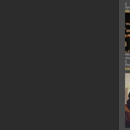
[
]
Apr
Aik
Aik
stu
[
]
Mar
Imm