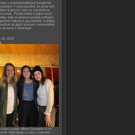
sion s experimentálními Immaterial
session / / jsme poctěni, že jsme byli
diem & jacuzzi, kde se zastavili na
m turné. Poslechněte si jejich nové
adby, kde se gnaoua qraqab setkává
ajemnou folkovou psychedelií. A přijďte
podívat na jejich koncert, momentálně
u na turné s Deerhoof.
 28, 2025
h
h dnes vydaly album Saudade & zní
orně. Nahrávaly i u nás v zeleném