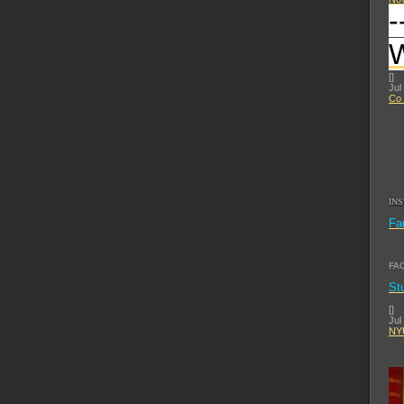
-
[
]
Jul
Co 
IN
Fa
FA
St
[
]
Jul
NYU