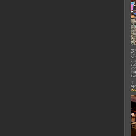
Byl
Ton
Mus
Gel
sta
ved
ins
stu
[
]
Apr
Vo