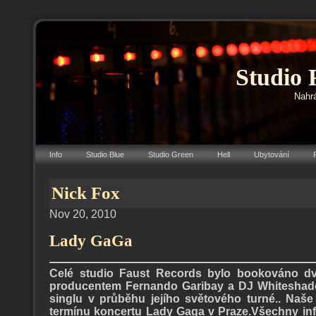
Studio 
Nahrá
Info
Studio Blue
Studio Green
Hell
Ubytování
Nick Fox
Nov 20, 2010
Lady GaGa
Celé studio Faust Records bylo bookováno d
producentem Fernando Garibay a DJ Whiteshadow
singlu v průběhu jejího světového turné.. Naše 
termínu koncertu Lady Gaga v Praze.Všechny in