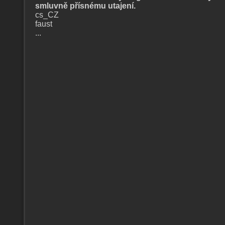
smluvně přísnému utajení.
cs_CZ
faust
...