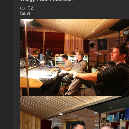
cs_CZ
faust