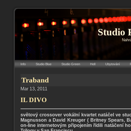
Studio 
Nahrá
Info
Studio Blue
Studio Green
Hell
Ubytování
Traband
Mar 13, 2011
IL DIVO
světový crossover vokální kvartet natáčel ve st
Magnusson a David Kreuger ( Britney Spears, Bac
on-line internetovým připojením řídili natáčení h
Trilogy v San Franciscu.