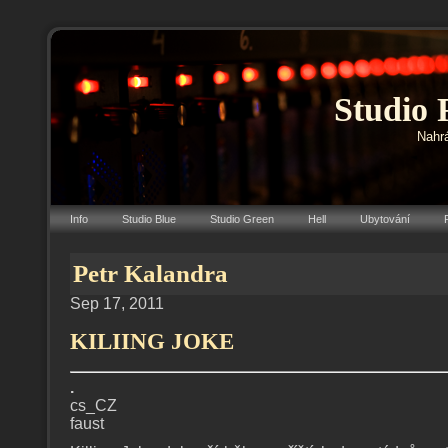
Studio 
Nahrá
Info
Studio Blue
Studio Green
Hell
Ubytování
Petr Kalandra
Sep 17, 2011
KILIING JOKE
.
cs_CZ
faust