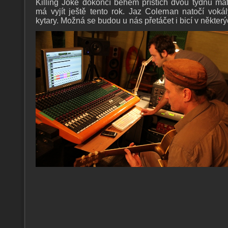
Killing Joke dokončí během příštích dvou týdnů mat
má vyjít ještě tento rok. Jaz Coleman natočí voká
kytary. Možná se budou u nás přetáčet i bicí v někter