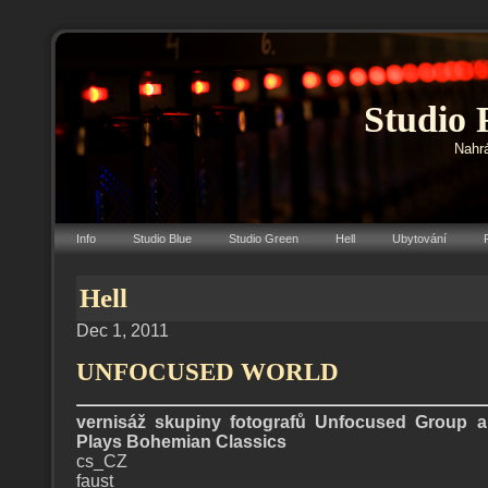
Studio 
Nahrá
Info
Studio Blue
Studio Green
Hell
Ubytování
Hell
Dec 1, 2011
UNFOCUSED WORLD
vernisáž skupiny fotografů Unfocused Group a
Plays Bohemian Classics
cs_CZ
faust