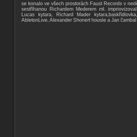
se konalo ve všech prostorách Faust Records v nedě
sestříhanou Richardem Mederem ml. impriovizova
Lucas kytara, Richard Mader kytara,baskřídlovka
AbletonLive, Alexander Shonert housle a Jan čambal