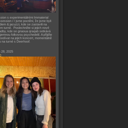
sion s experimentálními Immaterial
session / / jsme poctěni, že jsme byli
diem & jacuzzi, kde se zastavili na
m turné. Poslechněte si jejich nové
adby, kde se gnaoua qraqab setkává
ajemnou folkovou psychedelií. A přijďte
podívat na jejich koncert, momentálně
u na turné s Deerhoof.
 28, 2025
h