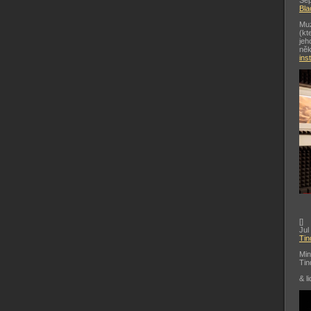
Sep
Bla
Muz
(kt
jeh
něk
ins
[
]
Jul
Tin
Min
Tin
& li