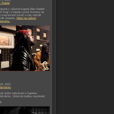
 5, 2024
c Rabbit
ikanti z výborné kapely Blac Rabbit
eří hrají i v kapele Lenny Kravitze na
o současném turné) u nás nahráli
olik skladeb.
Video na našem
tagramu.
 26, 2022
dersticks
ulý týden nahrávání s kapelou
dersticks. Výborná hudba, muzikanti
di.