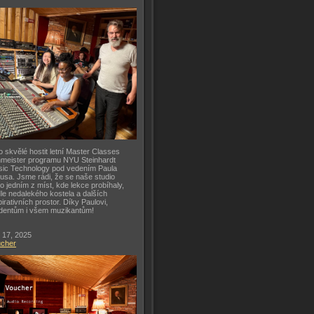
o skvělé hostit letní Master Classes
meister programu NYU Steinhardt
ic Technology pod vedením Paula
usa. Jsme rádi, že se naše studio
lo jedním z míst, kde lekce probíhaly,
le nedalekého kostela a dalších
pirativních prostor. Díky Paulovi,
dentům i všem muzikantům!
 17, 2025
ucher