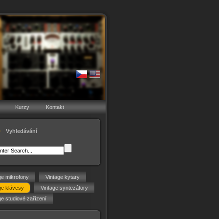
Kurzy
Kontakt
Vyhledávání
ge mikrofony
Vintage kytary
ge klávesy
Vintage syntezátory
ge studiové zařízení