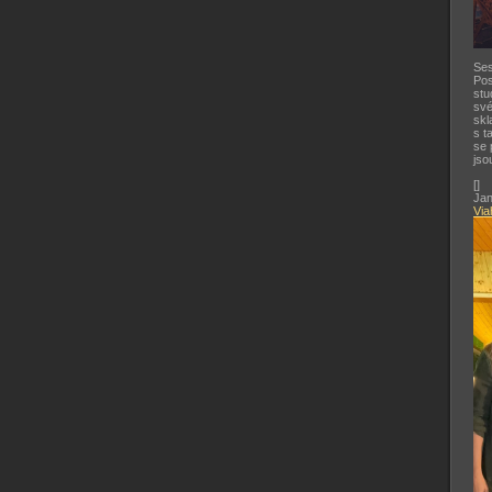
Ses
Pos
stu
své
skl
s t
se 
jso
[
]
Jan
Via