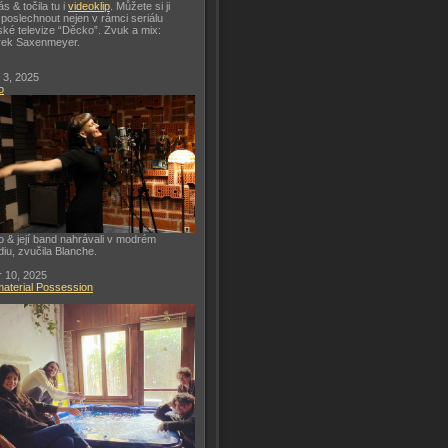
ás & točila tu i
videoklip
. Můžete si ji
 poslechnout nejen v rámci seriálu
ké televize “Děcko”. Zvuk a mix:
rek Saxenmeyer.
 3, 2025
o
o & její band nahrávali v modrém
diu, zvučila Blanche.
 10, 2025
aterial Possession