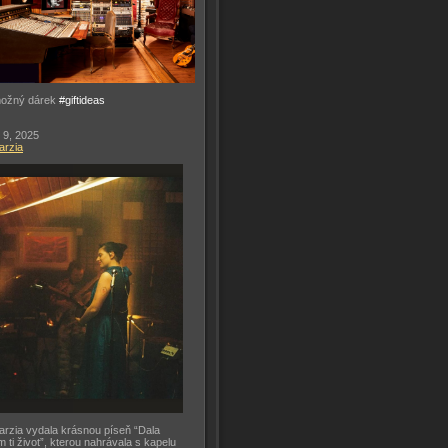
možný dárek
#giftideas
 9, 2025
arzia
arzia vydala krásnou píseň “Dala
m ti život”, kterou nahrávala s kapelu