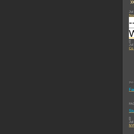
Jul
No
-
[
]
Jul
Co 
IN
Fa
FA
St
[
]
Jul
NYU