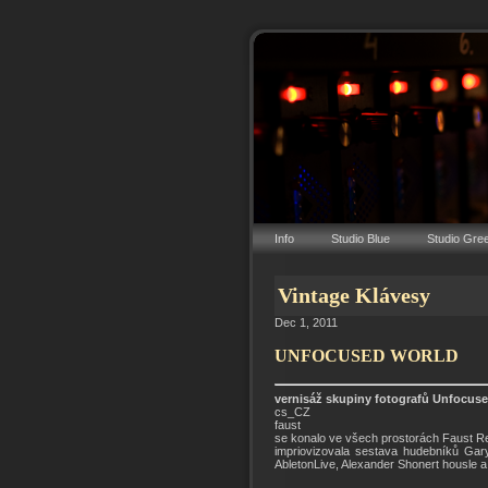
Info
Studio Blue
Studio Gre
Vintage Klávesy
Dec 1, 2011
UNFOCUSED WORLD
vernisáž skupiny fotografů Unfocuse
cs_CZ
faust
se konalo ve všech prostorách Faust R
impriovizovala sestava hudebníků Gary
AbletonLive, Alexander Shonert housle 