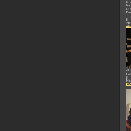
u n
tak
Čes
De
[
]
Apr
Aik
Aik
stu
[
]
Mar
Imm