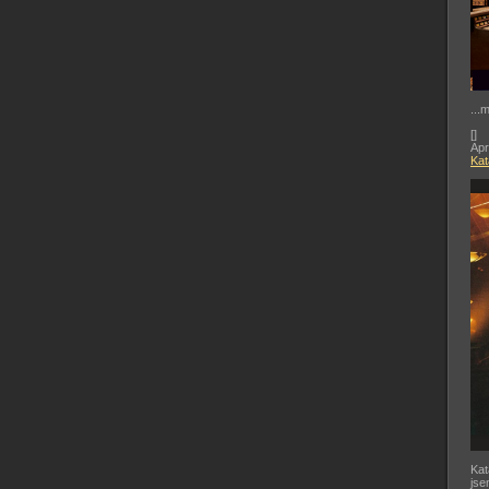
...
[
]
Apr
Kat
Kat
jse