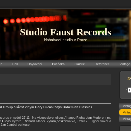
Studio Faust Records
Nahrávací studio v Praze
en
Hell
Ubytování
Posádka
Galerie
Reference
Vintage
:
Vinta
d Group a křest vinylu Gary Lucas Plays Bohemian Classics
Vinta
ecords v neděli 27.11.. Na videosekvenci sestříhanou Richardem Mederem ml.
Vinta
 Lucas kytara, Richard Mader kytara,baskřídlovka, Patrick Fulgoni vokál a
a Jan čambal perkuse.