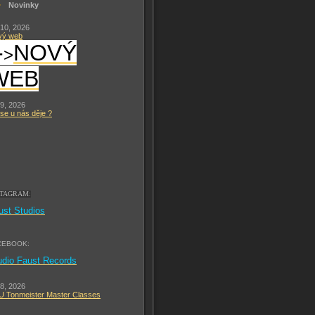
Novinky
 10, 2026
vý web
-
NOVÝ
>
WEB
 9, 2026
se u nás děje ?
STAGRAM:
ust Studios
CEBOOK:
udio Faust Records
 8, 2026
 Tonmeister Master Classes