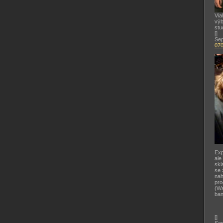
Via
výb
stu
[
]
Sep
07
Exp
ale
skl
se 
nah
pr
(Wa
ban
[
]