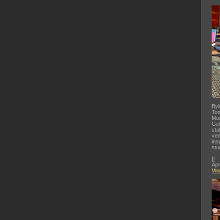
Byl
Ton
Mus
Gel
sta
ved
ins
stu
[
]
Apr
Vo