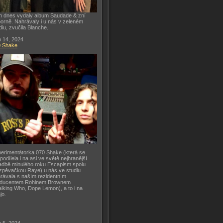
h dnes vydaly album Saudade & zní
orně. Nahrávaly i u nás v zeleném
diu, zvučila Blanche.
 14, 2024
0 Shake
erimentátorka 070 Shake (která se
 podílela i na asi ve světě nejhranější
adbě minulého roku Escapism spolu
zpěvačkou Raye) u nás ve studiu
rávala s naším rezidentním
oducentem Rohinem Brownem
lking Who, Dope Lemon), a to i na
jo.