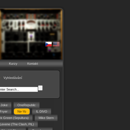
Kurzy
Kontakt
Vyhledávání
g Joke
OneRepublic
Fryer
Ne-Yo
IL DIVO
ck Green (Sepultura)
Mike Stern
 Levene (The Clash, PiL)