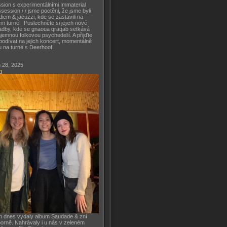
sion s experimentálními Immaterial
session / / jsme poctěni, že jsme byli
diem & jacuzzi, kde se zastavili na
m turné. Poslechněte si jejich nové
adby, kde se gnaoua qraqab setkává
ajemnou folkovou psychedelií. A přijďte
podívat na jejich koncert, momentálně
u na turné s Deerhoof.
 28, 2025
h
h dnes vydaly album Saudade & zní
orně. Nahrávaly i u nás v zeleném