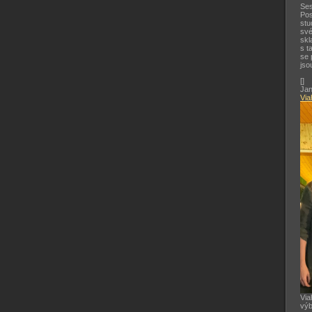
Ses
Pos
stu
své
skl
s t
se 
jso
[
]
Jan
Via
Via
výb