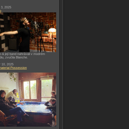
 3, 2025
o
o & její band nahrávali v modrém
diu, zvučila Blanche.
 10, 2025
aterial Possession