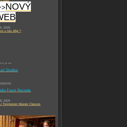
-
NOVÝ
>
WEB
 9, 2026
se u nás děje ?
STAGRAM:
ust Studios
CEBOOK:
udio Faust Records
 8, 2026
 Tonmeister Master Classes