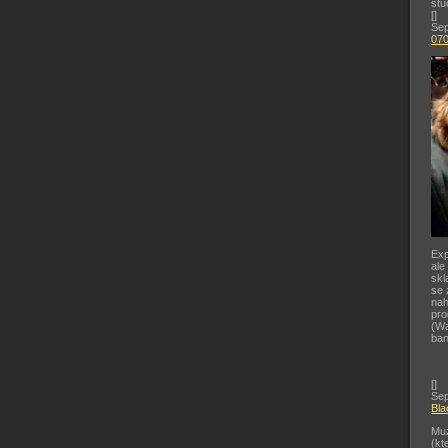
stu
[
]
Sep
07
Exp
ale
skl
se 
nah
pr
(Wa
ban
[
]
Sep
Bla
Muz
(kt