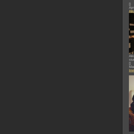
[
]
Apr
Aik
Aik
stu
[
]
Mar
Imm