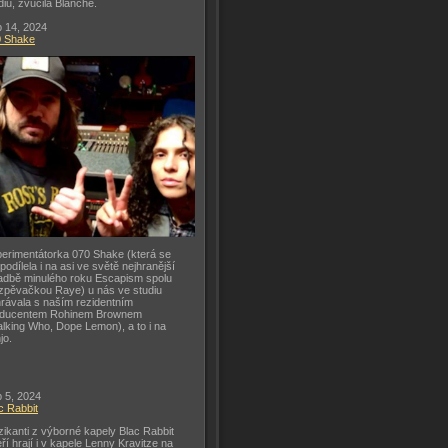
diu, zvučila Blanche.
 14, 2024
0 Shake
erimentátorka 070 Shake (která se
 podílela i na asi ve světě nejhranější
adbě minulého roku Escapism spolu
zpěvačkou Raye) u nás ve studiu
rávala s naším rezidentním
oducentem Rohinem Brownem
lking Who, Dope Lemon), a to i na
jo.
 5, 2024
c Rabbit
ikanti z výborné kapely Blac Rabbit
eří hrají i v kapele Lenny Kravitze na