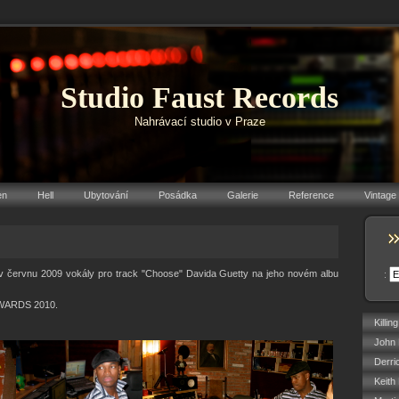
Studio Faust Records
Nahrávací studio v Praze
en
Hell
Ubytování
Posádka
Galerie
Reference
Vintage
v červnu 2009 vokály pro track "Choose" Davida Guetty na jeho novém albu
:
WARDS 2010.
Killin
John 
Derri
Keith