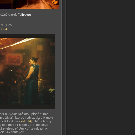
možný dárek
#giftideas
 9, 2025
arzia
arzia vydala krásnou píseň “Dala
m ti život”, kterou nahrávala s kapelu
ás & točila tu i
videoklip
. Můžete si ji
 poslechnout nejen v rámci seriálu
ké televize “Děcko”. Zvuk a mix:
rek Saxenmeyer.