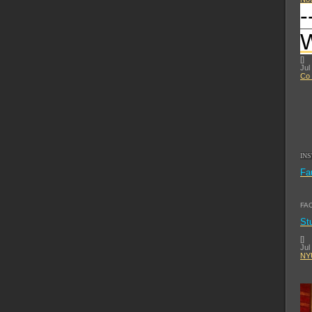
-
[
]
Jul
Co 
IN
Fa
FA
St
[
]
Jul
NYU