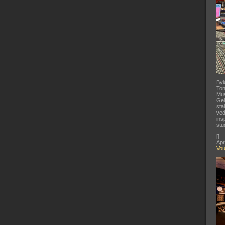
Byl
Ton
Mus
Gel
sta
ved
ins
stu
[
]
Apr
Vo