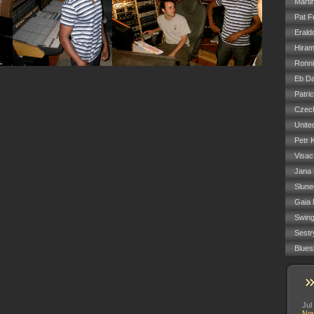
Marti
Pat F
Erald
Hiram
Ronn
Eb Da
Patri
Czech
Unite
Petr 
Visac
Jana
Slune
Gaia 
Swin
Sestr
Blues
Jul
No