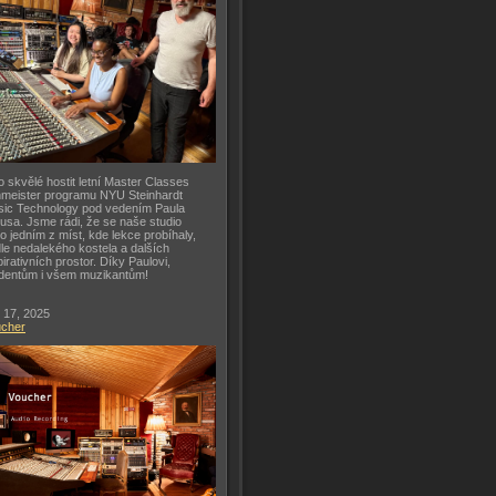
o skvělé hostit letní Master Classes
meister programu NYU Steinhardt
ic Technology pod vedením Paula
usa. Jsme rádi, že se naše studio
lo jedním z míst, kde lekce probíhaly,
le nedalekého kostela a dalších
pirativních prostor. Díky Paulovi,
dentům i všem muzikantům!
 17, 2025
ucher