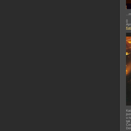
...
[
]
Apr
Kat
Kat
jse
u n
tak
Čes
De