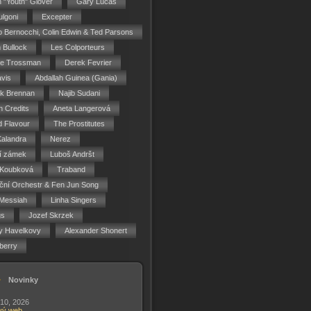
n "Youth" Glover
Gary Lucas
ulgoni
Excepter
o Bernocchi, Colin Edwin & Ted Parsons
 Bullock
Les Colporteurs
ie Trossman
Derek Fevrier
vis
Abdallah Guinea (Gania)
ck Brennan
Najib Sudani
 Credits
Aneta Langerová
d Flavour
The Prostitutes
Kalandra
Nerez
í zámek
Luboš Andršt
 Koubková
Traband
ční Orchestr & Fen Jun Song
Messiah
Linha Singers
gs
Jozef Skrzek
y Havelkovy
Alexander Shonert
berry
Novinky
 10, 2026
vý web