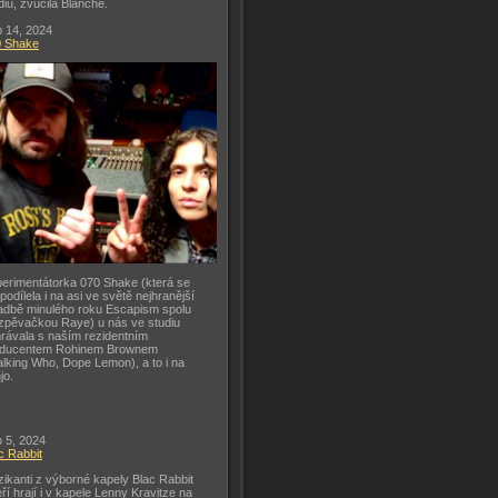
diu, zvučila Blanche.
 14, 2024
0 Shake
erimentátorka 070 Shake (která se
 podílela i na asi ve světě nejhranější
adbě minulého roku Escapism spolu
zpěvačkou Raye) u nás ve studiu
rávala s naším rezidentním
oducentem Rohinem Brownem
lking Who, Dope Lemon), a to i na
jo.
 5, 2024
c Rabbit
ikanti z výborné kapely Blac Rabbit
eří hrají i v kapele Lenny Kravitze na