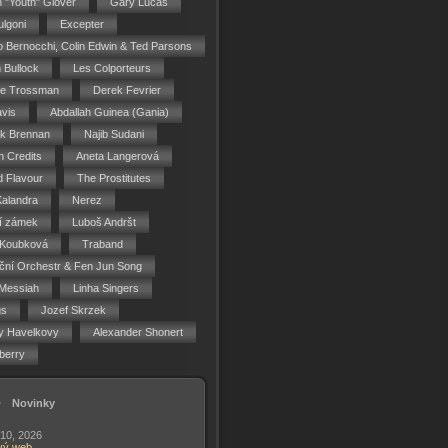
n "Youth" Glover
Gary Lucas
ulgoni
Excepter
o Bernocchi, Colin Edwin & Ted Parsons
 Bullock
Les Colporteurs
ie Trossman
Derek Fevrier
vis
Abdallah Guinea (Gania)
ck Brennan
Najib Sudani
 Credits
Aneta Langerová
d Flavour
The Prostitutes
Kalandra
Nerez
í zámek
Luboš Andršt
 Koubková
Traband
ční Orchestr & Fen Jun Song
Messiah
Linha Singers
gs
Jozef Skrzek
y Havelkovy
Alexander Shonert
berry
Novinky
 10, 2026
vý web