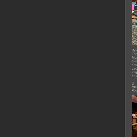
Byl
Ton
Mus
Gel
sta
ved
ins
stu
[
]
Apr
Vo