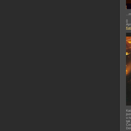
...
[
]
Apr
Kat
Kat
jse
u n
tak
Čes
De