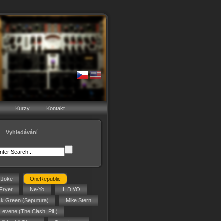
Kurzy
Kontakt
Vyhledávání
g Joke
OneRepublic
Fryer
Ne-Yo
IL DIVO
ck Green (Sepultura)
Mike Stern
 Levene (The Clash, PiL)