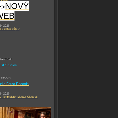
-
NOVÝ
>
WEB
 9, 2026
se u nás děje ?
STAGRAM:
ust Studios
CEBOOK:
udio Faust Records
 8, 2026
 Tonmeister Master Classes