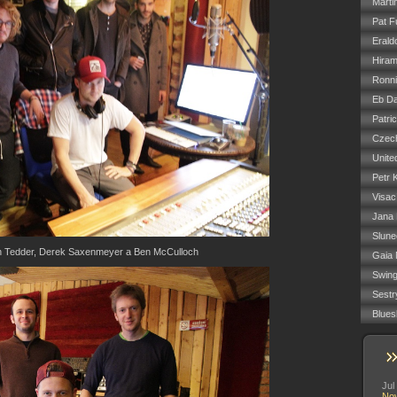
Marti
Pat F
Erald
Hiram
Ronn
Eb Da
Patri
Czech
Unite
Petr 
Visac
Jana
Slune
yan Tedder, Derek Saxenmeyer a Ben McCulloch
Gaia 
Swin
Sestr
Blues
Jul
No