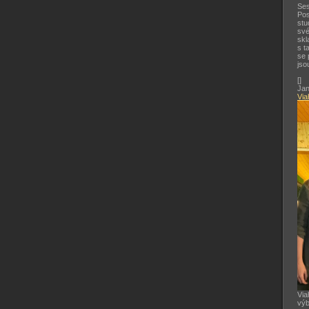
Ses
Pos
stu
své
skl
s t
se 
jso
[
]
Jan
Via
Via
výb