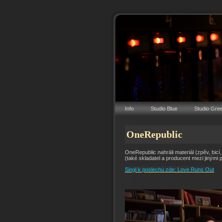
Info
Studio Blue
Studio Gre
OneRepublic
OneRepublic nahráli materiál (zpěv, bic
(také skladatel a producent mezi jinými 
Singl k poslechu zde:
Love Runs Out