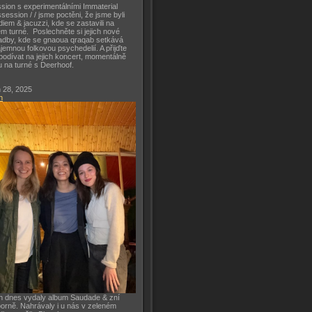
sion s experimentálními Immaterial
session / / jsme poctěni, že jsme byli
diem & jacuzzi, kde se zastavili na
m turné. Poslechněte si jejich nové
adby, kde se gnaoua qraqab setkává
ajemnou folkovou psychedelií. A přijďte
podívat na jejich koncert, momentálně
u na turné s Deerhoof.
 28, 2025
h
h dnes vydaly album Saudade & zní
orně. Nahrávaly i u nás v zeleném