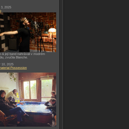
 3, 2025
o
o & její band nahrávali v modrém
diu, zvučila Blanche.
 10, 2025
aterial Possession