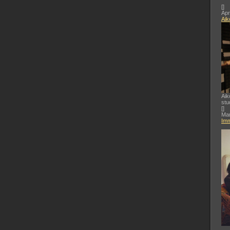
[
]
Apr
Aik
Aik
stu
[
]
Mar
Imm