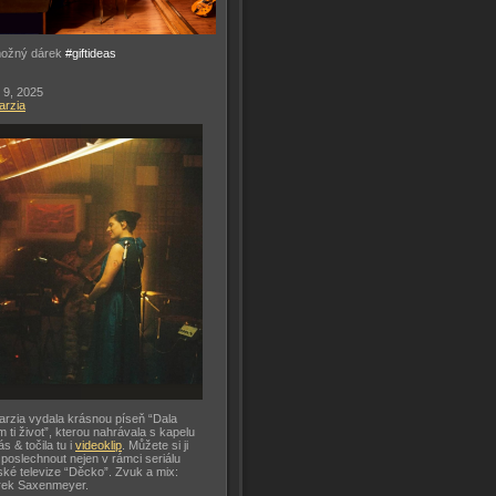
možný dárek
#giftideas
 9, 2025
arzia
arzia vydala krásnou píseň “Dala
m ti život”, kterou nahrávala s kapelu
ás & točila tu i
videoklip
. Můžete si ji
 poslechnout nejen v rámci seriálu
ké televize “Děcko”. Zvuk a mix:
rek Saxenmeyer.