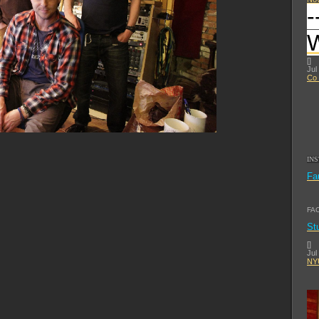
-
[
]
Jul
Co 
IN
Fa
FA
St
[
]
Jul
NYU