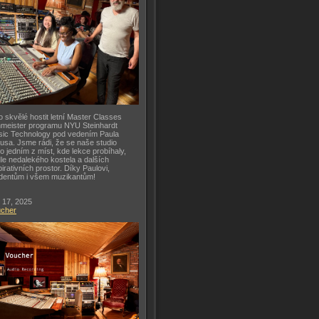
o skvělé hostit letní Master Classes
meister programu NYU Steinhardt
ic Technology pod vedením Paula
usa. Jsme rádi, že se naše studio
lo jedním z míst, kde lekce probíhaly,
le nedalekého kostela a dalších
pirativních prostor. Díky Paulovi,
dentům i všem muzikantům!
 17, 2025
ucher