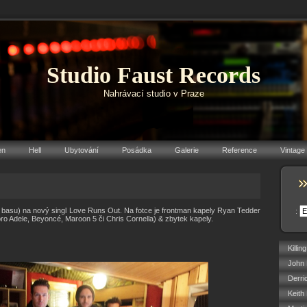
Studio Faust Records
Nahrávací studio v Praze
en
Hell
Ubytování
Posádka
Galerie
Reference
Vintage
í, basu) na nový singl Love Runs Out. Na fotce je frontman kapely Ryan Tedder
:
pro Adele, Beyoncé, Maroon 5 či Chris Cornella) & zbytek kapely.
Killin
John 
Derri
Keith