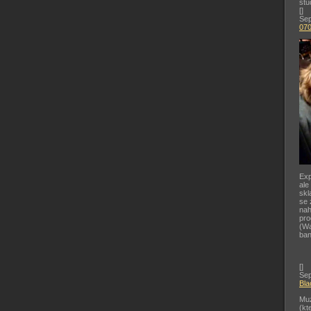
stu
[
]
Sep
07
Exp
ale
skl
se 
nah
pr
(Wa
ban
[
]
Sep
Bla
Muz
(kt