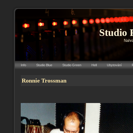
Studio 
Nahrá
Info
Studio Blue
Studio Green
Hell
Ubytování
Ronnie Trossman