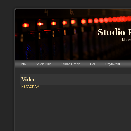
Studio 
Nahrá
Info
Studio Blue
Studio Green
Hell
Ubytování
Video
INSTAGRAM