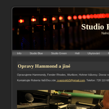
Studio 
Nahrá
Info
Studio Blue
Studio Green
Hell
Ubytování
Opravy Hammond a jiné
Opravujeme Hammondy, Fender Rhodes, Wurlitzer, Hohner klávesy. Dovoz ná
Kontaktujte Roberta Vašíčka zde:
rvasicekb3@gmail.com
. Telefon: 728 110 6