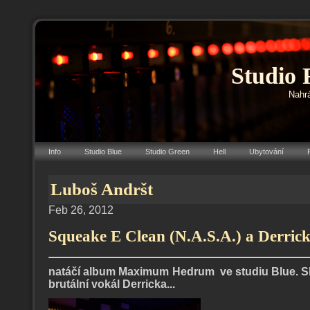
Studio 
Nahrá
Info
Studio Blue
Studio Green
Hell
Ubytování
Luboš Andršt
Feb 26, 2012
Squeake E Clean (N.A.S.A.) a Derrick
natáčí album Maximum Hedrum ve studiu Blue. Skv
brutální vokál Derricka...