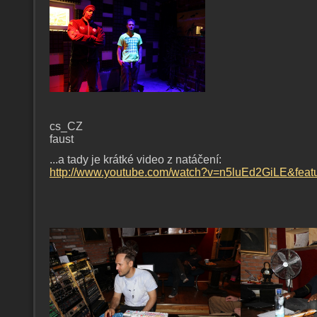
cs_CZ
faust
...a tady je krátké video z natáčení:
http://www.youtube.com/watch?v=n5luEd2GiLE&feat