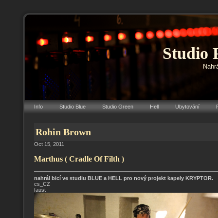
Studio 
Nahrá
Info
Studio Blue
Studio Green
Hell
Ubytování
Rohin Brown
Oct 15, 2011
Marthus ( Cradle Of Filth )
nahrál bicí ve studiu BLUE a HELL pro nový projekt kapely KRYPTOR.
cs_CZ
faust