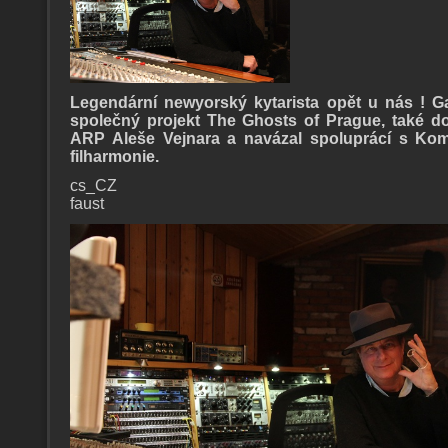
Legendární newyorský kytarista opět u nás ! G
společný projekt The Ghosts of Prague, také do
ARP Aleše Vejnara a navázal spoluprácí s Ko
filharmonie.
cs_CZ
faust