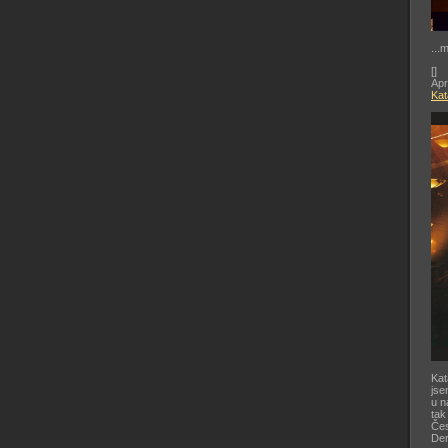
...
[
]
Apr
Kat
Kat
jse
u n
tak
Čes
De