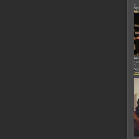
[
]
Apr
Aik
Aik
stu
[
]
Mar
Imm