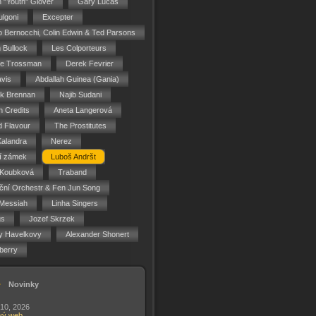
n "Youth" Glover
Gary Lucas
ulgoni
Excepter
o Bernocchi, Colin Edwin & Ted Parsons
 Bullock
Les Colporteurs
ie Trossman
Derek Fevrier
vis
Abdallah Guinea (Gania)
ck Brennan
Najib Sudani
 Credits
Aneta Langerová
d Flavour
The Prostitutes
Kalandra
Nerez
í zámek
Luboš Andršt
 Koubková
Traband
ční Orchestr & Fen Jun Song
Messiah
Linha Singers
gs
Jozef Skrzek
y Havelkovy
Alexander Shonert
berry
Novinky
 10, 2026
vý web