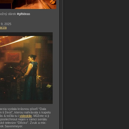
možný dárek
#giftideas
 9, 2025
arzia
arzia vydala krásnou píseň “Dala
m ti život”, kterou nahrávala s kapelu
ás & točila tu i
videoklip
. Můžete si ji
 poslechnout nejen v rámci seriálu
ké televize “Děcko”. Zvuk a mix:
rek Saxenmeyer.