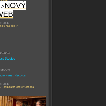
-
NOVÝ
>
WEB
 9, 2026
se u nás děje ?
STAGRAM:
ust Studios
CEBOOK:
udio Faust Records
 8, 2026
 Tonmeister Master Classes