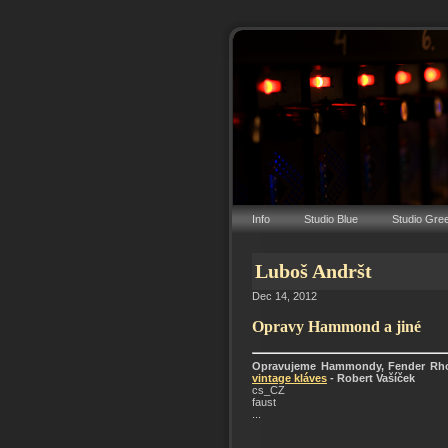
Info
Studio Blue
Studio Gre
Luboš Andršt
Dec 14, 2012
Opravy Hammond a jiné
Opravujeme Hammondy, Fender Rhode
vintage kláves
- Robert Vašíček
cs_CZ
faust
...