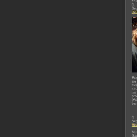
stu
[
]
Sep
07
Exp
ale
skl
se 
nah
pr
(Wa
ban
[
]
Sep
Bla
Muz
(kt