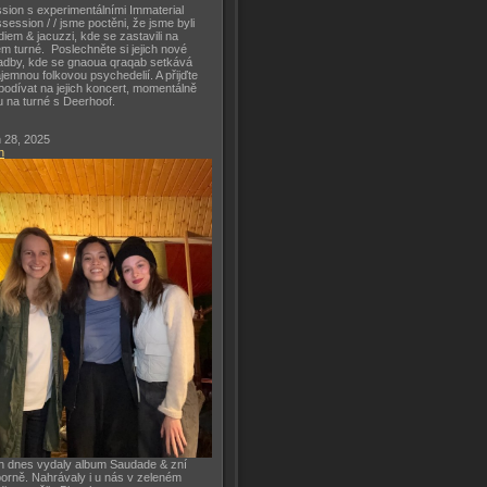
sion s experimentálními Immaterial
session / / jsme poctěni, že jsme byli
diem & jacuzzi, kde se zastavili na
m turné. Poslechněte si jejich nové
adby, kde se gnaoua qraqab setkává
ajemnou folkovou psychedelií. A přijďte
podívat na jejich koncert, momentálně
u na turné s Deerhoof.
 28, 2025
h
h dnes vydaly album Saudade & zní
orně. Nahrávaly i u nás v zeleném