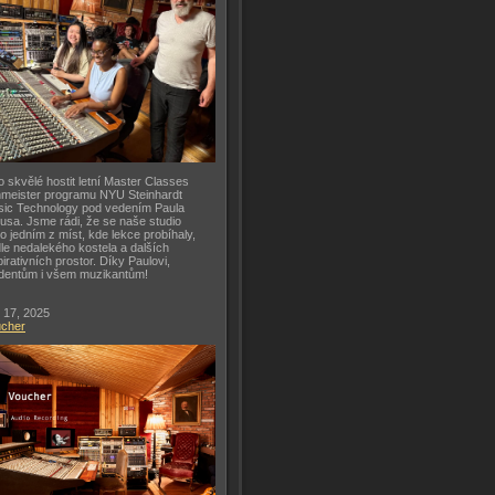
o skvělé hostit letní Master Classes
meister programu NYU Steinhardt
ic Technology pod vedením Paula
usa. Jsme rádi, že se naše studio
lo jedním z míst, kde lekce probíhaly,
le nedalekého kostela a dalších
pirativních prostor. Díky Paulovi,
dentům i všem muzikantům!
 17, 2025
ucher