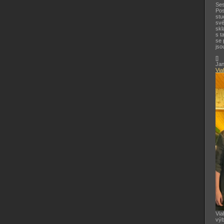
Ses
Pos
stu
své
skl
s t
se 
jso
[
]
Jan
Via
Via
výb