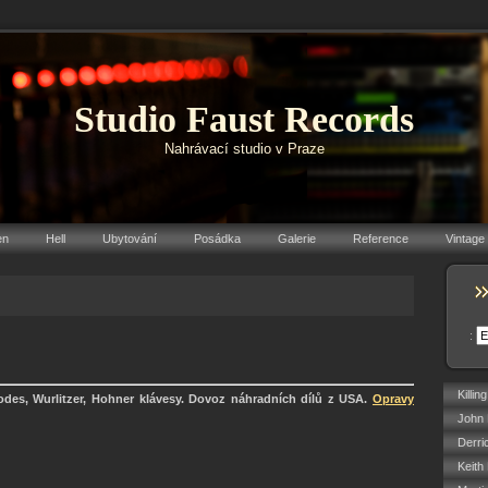
Studio Faust Records
Nahrávací studio v Praze
en
Hell
Ubytování
Posádka
Galerie
Reference
Vintage
:
Killin
s, Wurlitzer, Hohner klávesy. Dovoz náhradních dílů z USA.
Opravy
John 
Derri
Keith