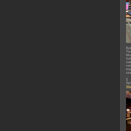
Byl
Ton
Mus
Gel
sta
ved
ins
stu
[
]
Apr
Vo