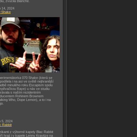
diu, zvučila Blanche.
 14, 2024
0 Shake
erimentátorka 070 Shake (která se
 podílela i na asi ve světě nejhranější
adbě minulého roku Escapism spolu
zpěvačkou Raye) u nás ve studiu
rávala s naším rezidentním
oducentem Rohinem Brownem
lking Who, Dope Lemon), a to i na
jo.
 5, 2024
c Rabbit
ikanti z výborné kapely Blac Rabbit
eří hrají i v kapele Lenny Kravitze na