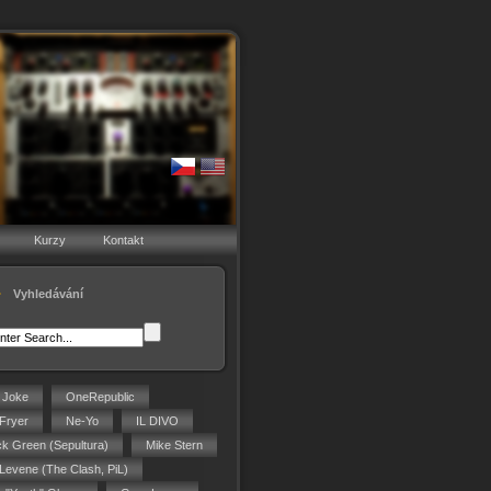
Kurzy
Kontakt
Vyhledávání
g Joke
OneRepublic
Fryer
Ne-Yo
IL DIVO
ck Green (Sepultura)
Mike Stern
 Levene (The Clash, PiL)