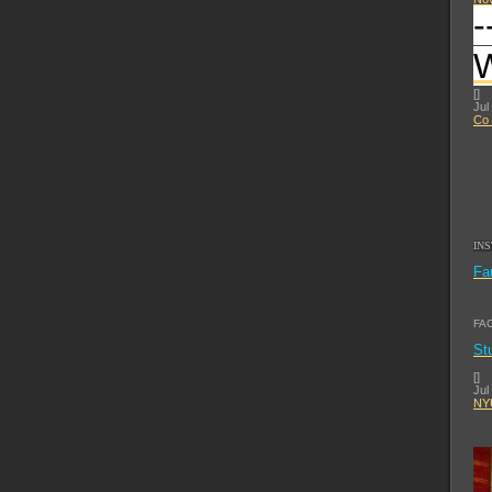
-
[
]
Jul
Co 
IN
Fa
FA
St
[
]
Jul
NYU