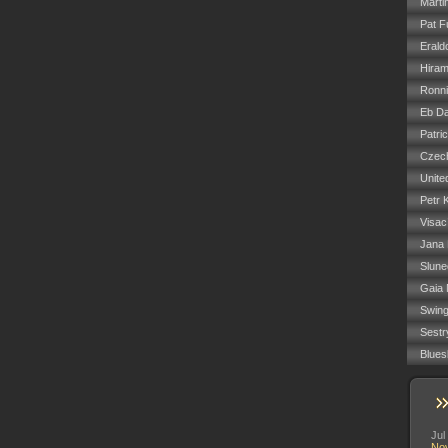
Marti
Pat F
Erald
Hiram
Ronn
Eb Da
Patri
Czech
Unite
Petr 
Visac
Jana
Slune
Gaia 
Swin
Sestr
Blues
Jul
No