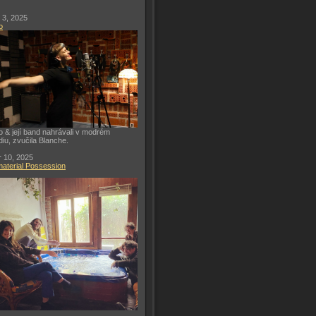
 3, 2025
o
o & její band nahrávali v modrém
diu, zvučila Blanche.
 10, 2025
aterial Possession