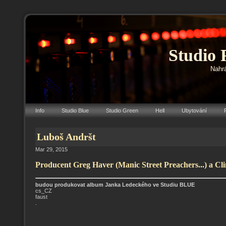
Studio 
Nahrá
Info
Studio Blue
Studio Green
Hell
Ubytování
Luboš Andršt
Mar 29, 2015
Producent Greg Haver (Manic Street Preachers...) a C
budou produkovat album Janka Ledeckého ve Studiu BLUE
cs_CZ
faust
.