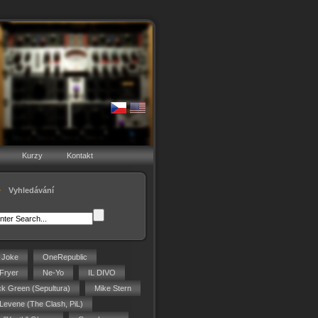
Kurzy
Kontakt
Vyhledávání
g Joke
OneRepublic
Fryer
Ne-Yo
IL DIVO
ck Green (Sepultura)
Mike Stern
 Levene (The Clash, PiL)