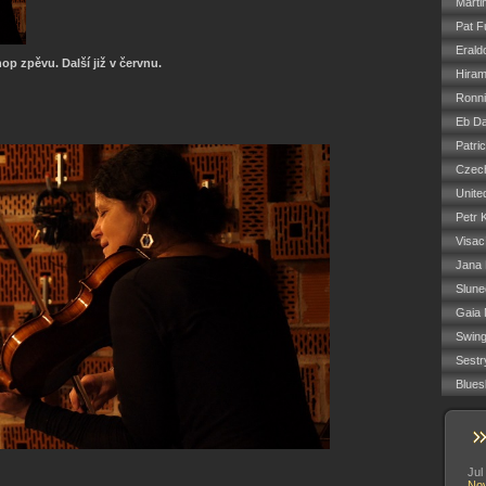
Marti
Pat F
Erald
op zpěvu. Další již v červnu.
Hiram
Ronn
Eb Da
Patri
Czech
Unite
Petr 
Visac
Jana
Slune
Gaia 
Swin
Sestr
Blues
Jul
No