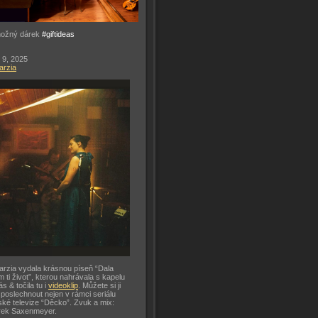
možný dárek
#giftideas
 9, 2025
arzia
arzia vydala krásnou píseň “Dala
m ti život”, kterou nahrávala s kapelu
ás & točila tu i
videoklip
. Můžete si ji
 poslechnout nejen v rámci seriálu
ké televize “Děcko”. Zvuk a mix:
rek Saxenmeyer.