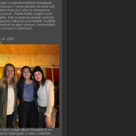
sion s experimentálními Immaterial
session / / jsme poctěni, že jsme byli
diem & jacuzzi, kde se zastavili na
m turné. Poslechněte si jejich nové
adby, kde se gnaoua qraqab setkává
ajemnou folkovou psychedelií. A přijďte
podívat na jejich koncert, momentálně
u na turné s Deerhoof.
 28, 2025
h
h dnes vydaly album Saudade & zní
orně. Nahrávaly i u nás v zeleném