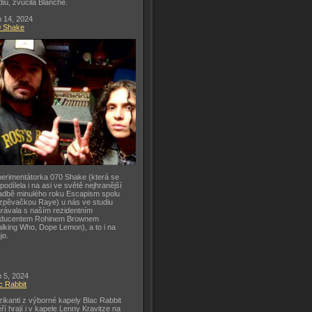
diu, zvučila Blanche.
 14, 2024
0 Shake
erimentátorka 070 Shake (která se
 podílela i na asi ve světě nejhranější
adbě minulého roku Escapism spolu
zpěvačkou Raye) u nás ve studiu
rávala s naším rezidentním
oducentem Rohinem Brownem
lking Who, Dope Lemon), a to i na
jo.
 5, 2024
c Rabbit
ikanti z výborné kapely Blac Rabbit
eří hrají i v kapele Lenny Kravitze na