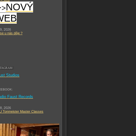
-
NOVÝ
>
WEB
 9, 2026
se u nás děje ?
STAGRAM:
ust Studios
CEBOOK:
udio Faust Records
 8, 2026
 Tonmeister Master Classes