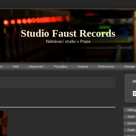
Studio Faust Records
Nahrávací studio v Praze
en
Hell
Ubytování
Posádka
Galerie
Reference
Vintage
:
Killin
John 
Derri
Keith