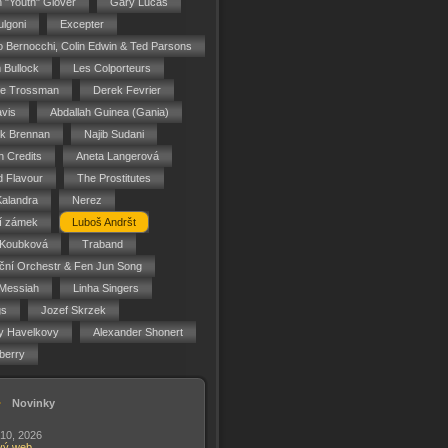
n "Youth" Glover
Gary Lucas
ulgoni
Excepter
o Bernocchi, Colin Edwin & Ted Parsons
 Bullock
Les Colporteurs
ie Trossman
Derek Fevrier
vis
Abdallah Guinea (Gania)
ck Brennan
Najib Sudani
 Credits
Aneta Langerová
d Flavour
The Prostitutes
Kalandra
Nerez
í zámek
Luboš Andršt
 Koubková
Traband
ční Orchestr & Fen Jun Song
Messiah
Linha Singers
gs
Jozef Skrzek
y Havelkovy
Alexander Shonert
berry
Novinky
 10, 2026
vý web