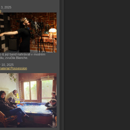
 3, 2025
o
o & její band nahrávali v modrém
diu, zvučila Blanche.
 10, 2025
aterial Possession