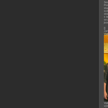
Ses
Pos
stu
své
skl
s t
se 
jso
[
]
Jan
Via
Via
výb