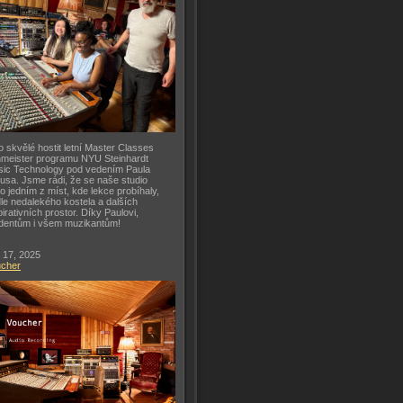
o skvělé hostit letní Master Classes
meister programu NYU Steinhardt
ic Technology pod vedením Paula
usa. Jsme rádi, že se naše studio
lo jedním z míst, kde lekce probíhaly,
le nedalekého kostela a dalších
pirativních prostor. Díky Paulovi,
dentům i všem muzikantům!
 17, 2025
ucher