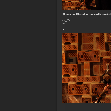
Skvělá Iva Bittová u nás vedla worksh
cs_CZ
faust
..