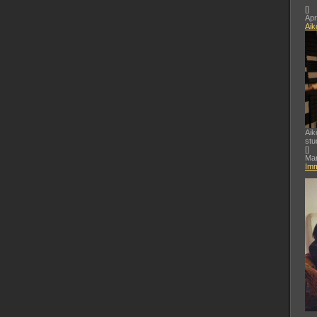
[
]
Apr
Aik
Aik
stu
[
]
Mar
Imm