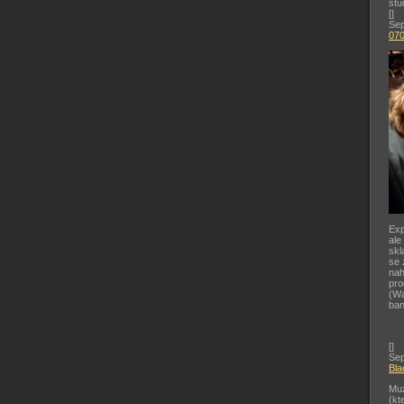
stu
[
]
Sep
07
Exp
ale
skl
se 
nah
pr
(Wa
ban
[
]
Sep
Bla
Muz
(kt