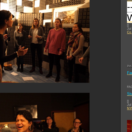
-
[
]
Jul
Co 
IN
Fa
FA
St
[
]
Jul
NYU