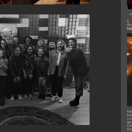
...
[
]
Apr
Kat
Kat
jse
u n
tak
Čes
De