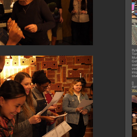
Byl
Ton
Mus
Gel
sta
ved
ins
stu
[
]
Apr
Vo