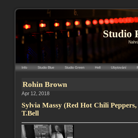
Studio 
Nahrá
Info
Studio Blue
Studio Green
Hell
Ubytování
Rohin Brown
Apr 12, 2018
Sylvia Massy (Red Hot Chili Peppers,
T.Bell