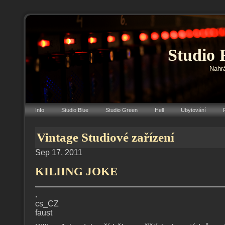
Studio 
Nahrá
Info
Studio Blue
Studio Green
Hell
Ubytování
Vintage Studiové zařízení
Sep 17, 2011
KILIING JOKE
.
cs_CZ
faust