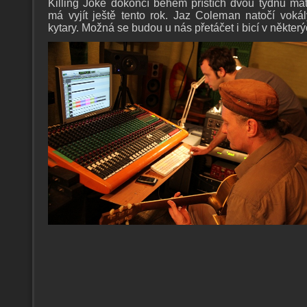
Killing Joke dokončí během příštích dvou týdnů mat
má vyjít ještě tento rok. Jaz Coleman natočí voká
kytary. Možná se budou u nás přetáčet i bicí v někter