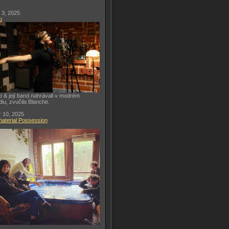
 3, 2025
o
o & její band nahrávali v modrém
diu, zvučila Blanche.
 10, 2025
aterial Possession