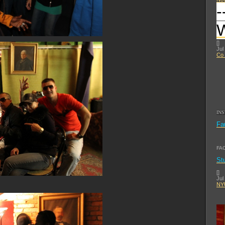
-
[
]
Jul
Co 
IN
Fa
FA
St
[
]
Jul
NYU