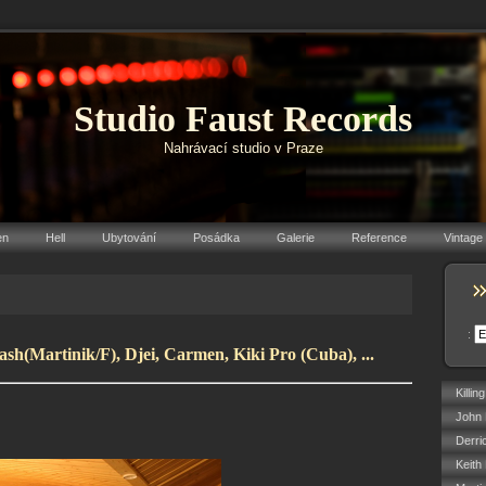
Studio Faust Records
Nahrávací studio v Praze
en
Hell
Ubytování
Posádka
Galerie
Reference
Vintage
:
sh(Martinik/F), Djei, Carmen, Kiki Pro (Cuba), ...
Killin
John 
Derri
Keith