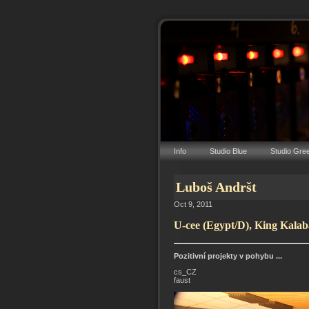
Info
Studio Blue
Studio Gre
Luboš Andršt
Oct 9, 2011
U-cee (Egypt/D), King Kalaba
Pozitivní projekty v pohybu ...
cs_CZ
faust