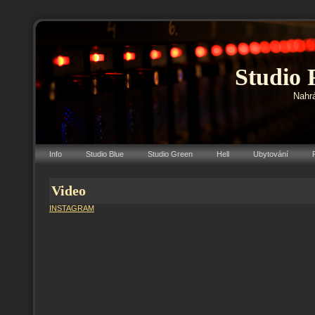
Studio 
Nahrá
Info
Studio Blue
Studio Green
Hell
Ubytování
Video
INSTAGRAM